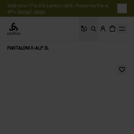
Saldi estivi | Più stili a prezzi ridotti. Risparmia fino al
40%.
Donna
|
Uomo
Cosa stai cercando?
Odlo
PANTALONI X-ALP 3L