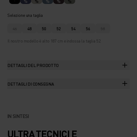
%
%
%
%
%
Selezione una taglia
46
48
50
52
54
56
58
Il nostro modello è alto 187 cm e indossa la taglia 52.
DETTAGLI DEL PRODOTTO
DETTAGLI DI CONSEGNA
IN SINTESI
ULTRA TECNICI E