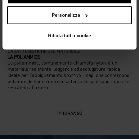
TIPO DI ATTIVITÀ
Personalizza
QUALSIASI COSA ALTA INTENSITÀ
Sci e snow
Rifiuta tutti i cookie
CARATTERISTICHE DEL MATERIALE
LA POLIAMMIDE
La poliammide, comunemente chiamata nylon, è un
materiale resistente, leggero e ad asciugatura rapida
ideale per l’abbigliamento sportivo. I capi che contengono
poliammide hanno una consistenza liscia e sono robusti e
resistenti all’usura.
TORNA SU