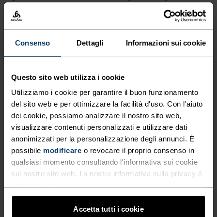
meno per la migliore aderenza. Consigliamo di
abbinarli a un termico X-Warm per mantenere il
calore in quota.
Consenso
Dettagli
Informazioni sui cookie
Questo sito web utilizza i cookie
GODITI OGNI ISTANTE.
Utilizziamo i cookie per garantire il buon funzionamento
del sito web e per ottimizzare la facilità d'uso. Con l'aiuto
dei cookie, possiamo analizzare il nostro sito web,
Capi tecnici leggeri e impermeabili per vivere il
visualizzare contenuti personalizzati e utilizzare dati
momento e dimenticare il resto.
anonimizzati per la personalizzazione degli annunci. È
possibile
modificare
o revocare il proprio consenso in
qualsiasi momento consultando l'informativa sui cookie
LIVELLO DI ATTIVITÀ
sul nostro sito web. La nostra informativa sulla privacy è
disponibile
qui
.
BASSO
MODERATO
ALTO
Accetta tutti i cookie