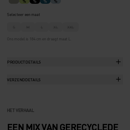
%
%
%
%
Selecteer een maat
S
M
L
XL
XXL
Ons model is 184 cm en draagt maat L.
PRODUCTDETAILS
VERZENDDETAILS
HET VERHAAL
EEN MIX VAN GERECYCLEDE