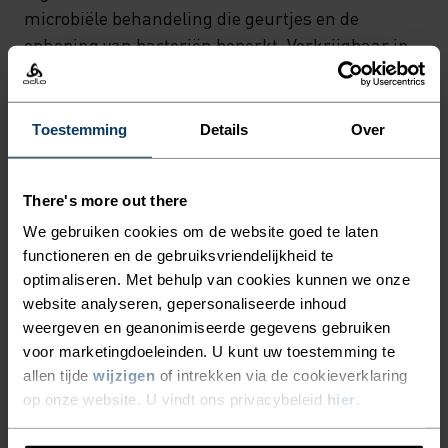
microbiële behandeling die geurtjes en de
ophoping van bacteriën beperkt. Verkrijgbaar in
vier kleuren. Een ongelooflijk zacht materiaal dat
uitstekend presteert in de hitte.
Toestemming
Details
Over
ERVAAR DE SNELHEID VAN
There's more out there
LICHT
We gebruiken cookies om de website goed te laten
functioneren en de gebruiksvriendelijkheid te
optimaliseren. Met behulp van cookies kunnen we onze
Blijf droog. Loop sneller. Performance
website analyseren, gepersonaliseerde inhoud
weergeven en geanonimiseerde gegevens gebruiken
hardloopkleding waarin je verder komt.
voor marketingdoeleinden. U kunt uw toestemming te
allen tijde
wijzigen
of intrekken via de cookieverklaring
op onze website. U vindt ons privacybeleid
hier
.
ACTIVITEITSNIVEAU