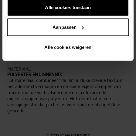
LAAG
MATIG
HOOG
Alle cookies toestaan
Aanpassen
SOORT ACTIVITEIT
WAT DAN OOK HOGE INTENSITEIT
Training - Hardlopen
Alle cookies weigeren
MATERIAAL
POLYESTER EN LINNENMIX
Dit materiaal combineert de natuurlijke stevige textuur,
het ademend vermogen en de koele eigenschappen van
linnen met de vochtafvoerende en sneldrogende
eigenschappen van polyester. Het resultaat is een
veelzijdige stof die perfect is voor sporten of dagelijkse
gebruik.
TERUG NAAR BOVEN