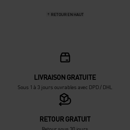
15°
15°
RETOUR EN HAUT
10°
10°
5°
5°
0°
0°
-5°
-5°
LIVRAISON GRATUITE
Sous 1 à 3 jours ouvrables avec DPD / DHL
-10°
-10°
-15°
-15°
RETOUR GRATUIT
Retour sous 30 jours