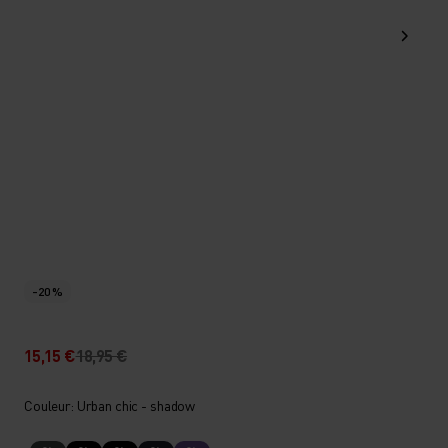
-20 %
15,15 €
18,95 €
Couleur: Urban chic - shadow