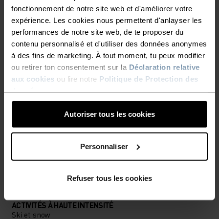
fonctionnement de notre site web et d'améliorer votre
expérience. Les cookies nous permettent d'anlayser les
LES DÉTAILS QUI FONT LA
performances de notre site web, de te proposer du
DIFFÉRENCE
contenu personnalisé et d'utiliser des données anonymes
à des fins de marketing. À tout moment, tu peux modifier
ou retirer ton consentement sur la
Déclaration relative
Des accessoires pensés pour profiter au maximum
aux cookies
ou lire notre
Politique de Protection des
de chaque aventure.
données
.
Autoriser tous les cookies
NIVEAU D'ACTIVITÉ
Personnaliser
BAS
MODÉRÉ
ÉLEVÉ
Refuser tous les cookies
TYPE D’ACTIVITÉ
ACTIVITÉS À HAUTE INTENSITÉ
Ski et snow