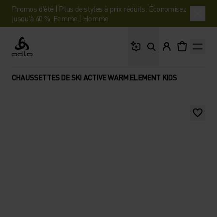
Promos d'été | Plus de styles à prix réduits. Économisez
jusqu'à 40 %.
Femme
|
Homme
Que cherches-tu ?
Odlo
CHAUSSETTES DE SKI ACTIVE WARM ELEMENT KIDS