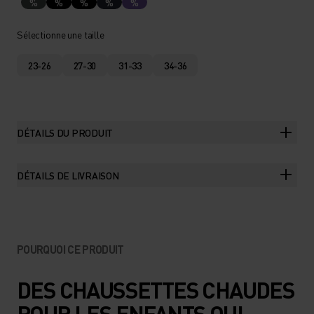
%
%
%
%
%
Sélectionne une taille
23-26
27-30
31-33
34-36
DÉTAILS DU PRODUIT
DÉTAILS DE LIVRAISON
POURQUOI CE PRODUIT
DES CHAUSSETTES CHAUDES
POUR LES ENFANTS QUI