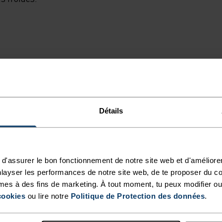
FONT LA DIFFÉRENCE
Détails
imum de chaque aventure.
d'assurer le bon fonctionnement de notre site web et d'améliore
TYPE D’ACTIVITÉ
layser les performances de notre site web, de te proposer du c
ACTIVITÉS À
mes à des fins de marketing. À tout moment, tu peux modifier ou
INTENSITÉ
cookies
ou lire notre
Politique de Protection des données
.
ÉLEVÉ
Ski et snow