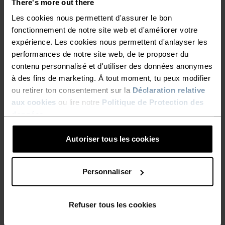
There's more out there
pouces et une capuche ajustée.Robustesse et
chaleur pour tes prochaines aventures en
Les cookies nous permettent d'assurer le bon
fonctionnement de notre site web et d'améliorer votre
montagne.
expérience. Les cookies nous permettent d'anlayser les
performances de notre site web, de te proposer du
contenu personnalisé et d'utiliser des données anonymes
à des fins de marketing. À tout moment, tu peux modifier
EN PARFAITE HARMONIE
ou retirer ton consentement sur la
Déclaration relative
aux cookies
ou lire notre
Politique de Protection des
données
.
Des vêtements confortables et polyvalents qui
t'accompagneront sur tous les sentiers.
Autoriser tous les cookies
Personnaliser
NIVEAU D'ACTIVITÉ
BAS
MODÉRÉ
ÉLEVÉ
Refuser tous les cookies