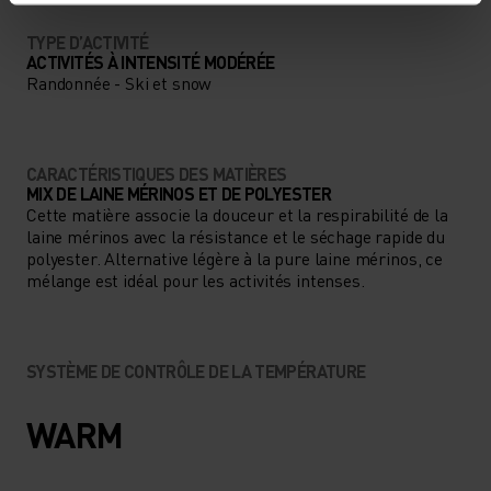
TYPE D’ACTIVITÉ
ACTIVITÉS À INTENSITÉ MODÉRÉE
Randonnée - Ski et snow
CARACTÉRISTIQUES DES MATIÈRES
MIX DE LAINE MÉRINOS ET DE POLYESTER
Cette matière associe la douceur et la respirabilité de la
laine mérinos avec la résistance et le séchage rapide du
polyester. Alternative légère à la pure laine mérinos, ce
mélange est idéal pour les activités intenses.
SYSTÈME DE CONTRÔLE DE LA TEMPÉRATURE
WARM