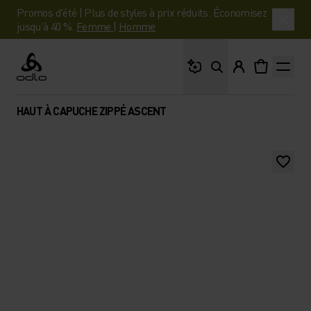
Promos d'été | Plus de styles à prix réduits. Économisez
jusqu'à 40 %.
Femme
|
Homme
Que cherches-tu ?
Odlo
HAUT À CAPUCHE ZIPPÉ ASCENT