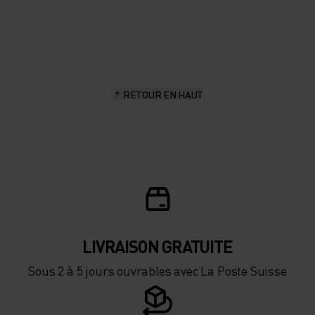
20°
20°
15°
15°
RETOUR EN HAUT
10°
10°
5°
5°
0°
0°
-5°
-5°
LIVRAISON GRATUITE
Sous 2 à 5 jours ouvrables avec La Poste Suisse
-10°
-10°