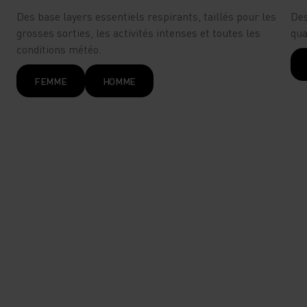
Des base layers essentiels respirants, taillés pour les
Des
grosses sorties, les activités intenses et toutes les
qua
conditions météo.
FEMME
HOMME
Renouvelés cette année,
Active Light et Performance