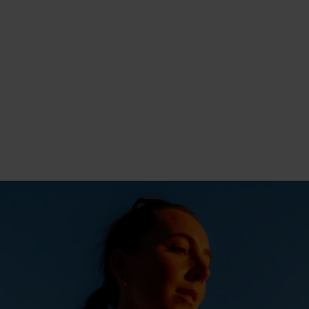
X-Light sont plus légers,
respirants et confortables
que jamais.
- Dan Pattison, Product Manager Outdoor & SUW