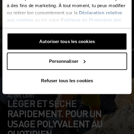
à des fins de marketing. À tout moment, tu peux modifier
ou retirer ton consentement sur la
Déclaration relative
aux cookies
ou lire notre
Politique de Protection des
données
.
Autoriser tous les cookies
Personnaliser
Refuser tous les cookies
ACTIVE LIGHT
LÉGER ET SÈCHE
RAPIDEMENT. POUR UN
USAGE POLYVALENT AU
QUOTIDIEN.