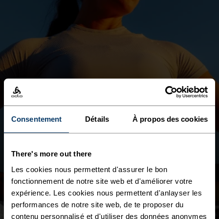
PERFORMANCE X-LIGHT
ULTRA LÉGER & SANS
COUTURES. CONÇU POUR TE
Consentement
Détails
À propos des cookies
RAFRAÎCHIR SOUS FORTE
CHALEUR.
There's more out there
FEMME
HOMME
Les cookies nous permettent d'assurer le bon
fonctionnement de notre site web et d'améliorer votre
expérience. Les cookies nous permettent d'anlayser les
performances de notre site web, de te proposer du
contenu personnalisé et d'utiliser des données anonymes