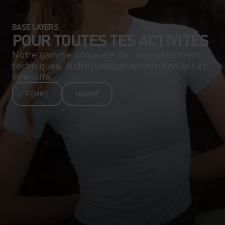
BASE LAYERS
POUR TOUTES TES ACTIVITÉS
Notre gamme complète de sous-vêtements
techniques, distinguée par environnement et
intensité.
FEMME
HOMME