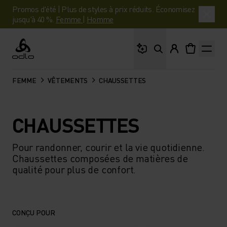
Promos d'été | Plus de styles à prix réduits. Économisez
jusqu'à 40 %.
Femme
|
Homme
Que cherches-tu ?
Odlo
FEMME
VÊTEMENTS
CHAUSSETTES
CHAUSSETTES
Pour randonner, courir et la vie quotidienne.
Chaussettes composées de matières de
qualité pour plus de confort.
CONÇU POUR