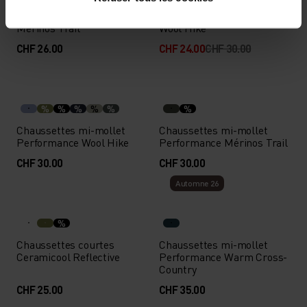
Socquettes Performance
Socquettes Performance
Mérinos Trail
Wool Hike
CHF 26.00
CHF 24.00
CHF 30.00
%
%
%
%
%
%
Chaussettes mi-mollet
Chaussettes mi-mollet
Performance Wool Hike
Performance Mérinos Trail
CHF 30.00
CHF 30.00
Automne 26
%
Chaussettes courtes
Chaussettes mi-mollet
Ceramicool Reflective
Performance Warm Cross-
Country
CHF 25.00
CHF 35.00