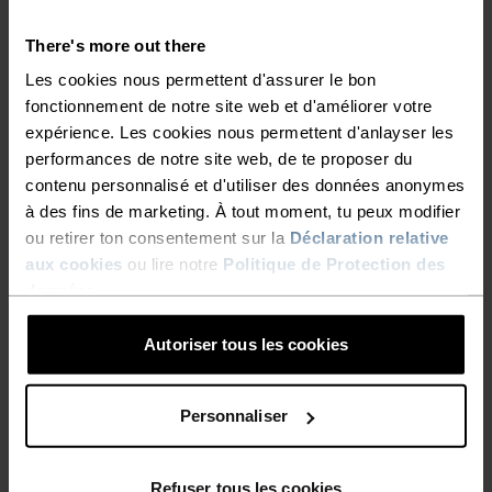
There's more out there
Les cookies nous permettent d'assurer le bon
fonctionnement de notre site web et d'améliorer votre
expérience. Les cookies nous permettent d'anlayser les
performances de notre site web, de te proposer du
contenu personnalisé et d'utiliser des données anonymes
à des fins de marketing. À tout moment, tu peux modifier
-20%
-20%
Promos d’été
Promos d’été
ou retirer ton consentement sur la
Déclaration relative
CHAUSSETES, REVISITÉES.
aux cookies
ou lire notre
Politique de Protection des
données
.
Découvre nos nouvaux designs : maintien cibé,
%
%
%
%
%
%
meilleur amorti et respirabilité maximlale.
Chaussettes basses
Socquettes Essential
Autoriser tous les cookies
Essential
CHF 11.20
CHF 14.00
CHF 12.80
CHF 16.00
-20%
Personnaliser
Promos d’été
%
%
%
%
%
%
Refuser tous les cookies