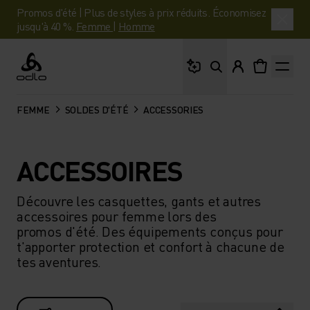
Promos d'été | Plus de styles à prix réduits. Économisez
jusqu'à 40 %.
Femme
|
Homme
Que cherches-tu ?
Odlo
FEMME
SOLDES D'ÉTÉ
ACCESSORIES
ACCESSOIRES
Découvre les casquettes, gants et autres
accessoires pour femme lors des
promos d'été. Des équipements conçus pour
t'apporter protection et confort à chacune de
tes aventures.