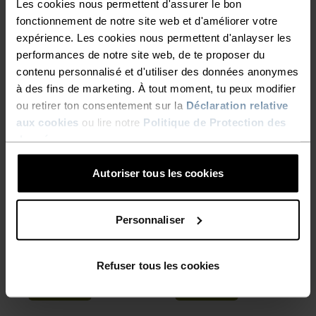
Les cookies nous permettent d'assurer le bon
(34)
(8)
-20%
-20%
fonctionnement de notre site web et d'améliorer votre
Promos d’été
Promos d’été
expérience. Les cookies nous permettent d'anlayser les
performances de notre site web, de te proposer du
%
%
%
contenu personnalisé et d'utiliser des données anonymes
Ceinture de running Sports
Chaussettes basses
à des fins de marketing. À tout moment, tu peux modifier
Utility Waistband
Performance Run
ou retirer ton consentement sur la
Déclaration relative
CHF 40.00
CHF 50.00
CHF 14.40
CHF 18.00
aux cookies
ou lire notre
Politique de Protection des
données
.
(7)
(8)
-20%
-20%
Promos d’été
Promos d’été
Autoriser tous les cookies
%
%
%
Personnaliser
Chaussettes mi-mollet
Chaussettes mi-mollet
Performance Run
Essential
CHF 17.60
CHF 22.00
CHF 14.40
CHF 18.00
Refuser tous les cookies
(7)
(2)
-20%
-20%
Promos d’été
Promos d’été