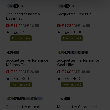
%
%
%
%
%
%
Chaussettes basses
Socquettes Essential
Essential
CHF 11.20
CHF 14.00
CHF 12.80
CHF 16.00
(2)
(1)
-20%
-20%
Promos d’été
Promos d’été
%
%
%
%
%
%
Socquettes Performance
Socquettes Performance
Mérinos Trail
Wool Hike
CHF 20.80
CHF 26.00
CHF 24.00
CHF 30.00
(2)
(21)
-20%
-20%
Promos d’été
Promos d’été
%
%
%
%
%
%
Chaussettes mi-mollet
Manchettes Ceramicool