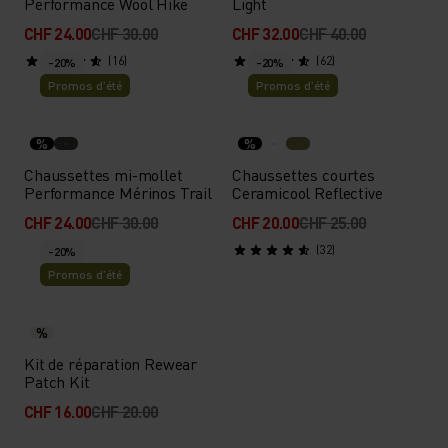
Performance Wool Hike
Light
CHF 24.00
CHF 30.00
CHF 32.00
CHF 40.00
(16)
(62)
-20%
-20%
Promos d’été
Promos d’été
%
%
Chaussettes mi-mollet
Chaussettes courtes
Performance Mérinos Trail
Ceramicool Reflective
CHF 24.00
CHF 30.00
CHF 20.00
CHF 25.00
(32)
-20%
Promos d’été
%
Kit de réparation Rewear
Patch Kit
CHF 16.00
CHF 20.00