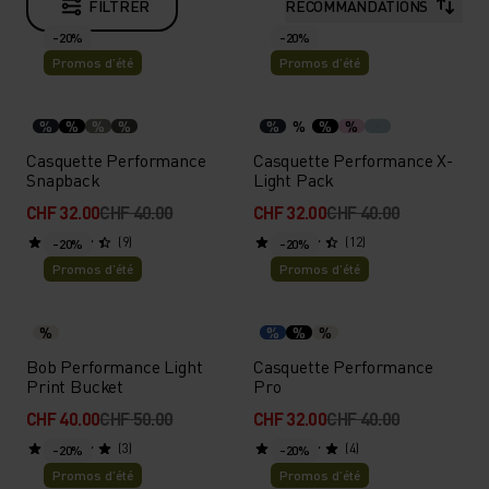
FILTRER
RECOMMANDATIONS
-20%
-20%
Promos d’été
Promos d’été
%
%
%
%
%
%
%
%
Casquette Performance
Casquette Performance X-
Snapback
Light Pack
CHF 32.00
CHF 40.00
CHF 32.00
CHF 40.00
(9)
(12)
-20%
-20%
Promos d’été
Promos d’été
%
%
%
%
Bob Performance Light
Casquette Performance
Print Bucket
Pro
CHF 40.00
CHF 50.00
CHF 32.00
CHF 40.00
(3)
(4)
-20%
-20%
Promos d’été
Promos d’été