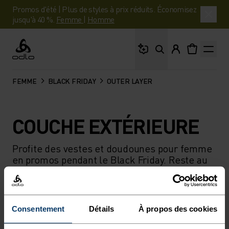
Promos d'été | Plus de styles à prix réduits. Économisez
jusqu'à 40 %.
Femme
|
Homme
Que cherches-tu ?
Odlo
FEMME
BLACK FRIDAY
OUTER LAYER
COUCHE EXTÉRIEURE
Profite des vestes et doudounes pour femme
en promos pendant le Black Friday. Reste au
chaud, au sec et à l’aise lors de tes sorties
running, randonnée ou ski.
Consentement
Détails
À propos des cookies
FILTRER
RECOMMANDATIONS