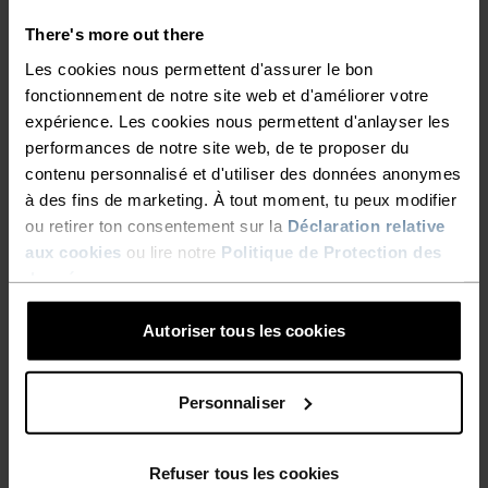
There's more out there
Les cookies nous permettent d'assurer le bon
fonctionnement de notre site web et d'améliorer votre
expérience. Les cookies nous permettent d'anlayser les
AUCUN RÉSULTAT
performances de notre site web, de te proposer du
contenu personnalisé et d'utiliser des données anonymes
à des fins de marketing. À tout moment, tu peux modifier
ou retirer ton consentement sur la
Déclaration relative
aux cookies
ou lire notre
Politique de Protection des
données
.
Autoriser tous les cookies
Personnaliser
LIVRAISON GRATUITE
Refuser tous les cookies
Sous 2 à 5 jours ouvrables avec La Poste Suisse