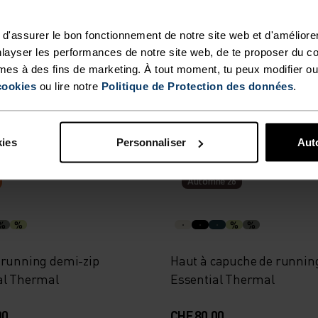
d'assurer le bon fonctionnement de notre site web et d'améliore
layser les performances de notre site web, de te proposer du c
e manches longues
Chemise manches longue
mes à des fins de marketing. À tout moment, tu peux modifier ou
ion Insulated
Transition Softshell
cookies
ou lire notre
Politique de Protection des données
.
.00
CHF 180.00
CHF 130.00
kies
Personnaliser
Auto
Automne 26
%
%
%
%
 running demi-zip
Haut à capuche de runnin
al Thermal
Essential Thermal
00
CHF 80.00