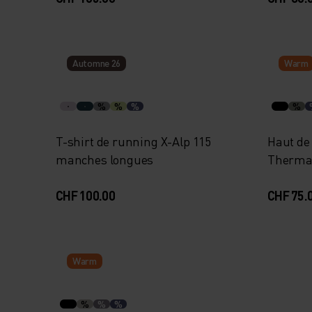
Automne 26
Warm
%
%
%
%
T-shirt de running X-Alp 115
Haut de
manches longues
Therma
CHF 100.00
CHF 75.
Warm
%
%
%