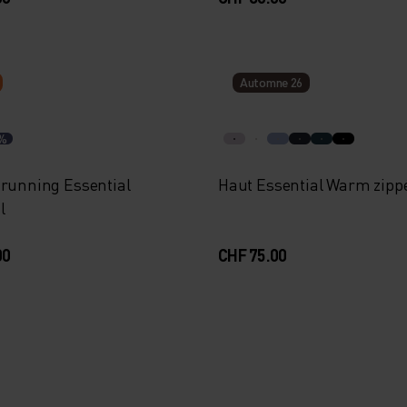
Automne 26
%
 running Essential
Haut Essential Warm zipp
l
00
CHF 75.00