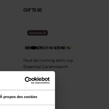
CHF 70.00
Automne 26
%
%
%
%
%
%
Haut de running demi-zip
Essential Ceramiwarm
CHF 80.00
À propos des cookies
Automne 26