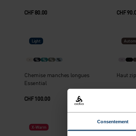
CHF 80.00
CHF 90.
Light
Autom
%
%
%
%
Chemise manches longues
Haut zip
Essential
CHF 100.00
CHF 80.
-30%
Consentement
X-Warm
Promo