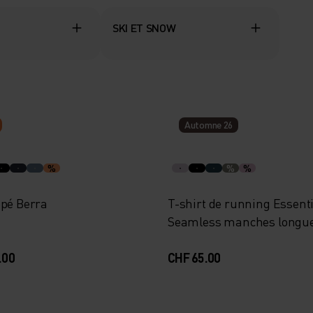
SKI ET SNOW
Automne 26
%
%
%
ppé Berra
T-shirt de running Essenti
Seamless manches longu
.00
CHF 65.00