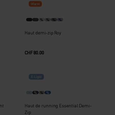
Warm
%
%
%
%
Haut demi-zip Roy
CHF 80.00
X-Light
%
%
%
nt
Haut de running Essential Demi-
Zip