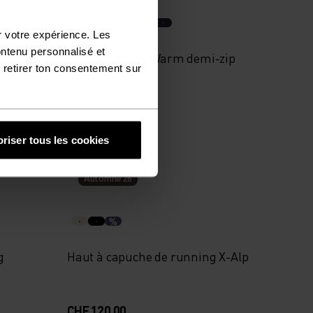
r votre expérience. Les
ontenu personnalisé et
s
Haut Essential Warm demi-zip
 retirer ton consentement sur
CHF 65.00
riser tous les cookies
Automne 26
%
g
Haut à capuche de running X-Alp
CHF 120.00