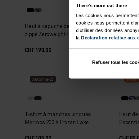
There's more out there
%
%
%
Les cookies nous permettent 
cookies nous permettent d'an
Haut à capuche de ski de fond
Chemis
d'utiliser des données anony
zippé Zeroweight Insulator
Transit
la
Déclaration relative aux 
CHF 190.00
CHF 126
Refuser tous les coo
Automne 26
Warm
%
T-shirt à manches longues
Haut de
Mérinos 200 X Frozen Lake
Essenti
CHF 105.00
CHF 80.