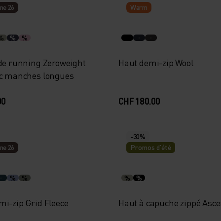
ne 26
Warm
%
%
%
 de running Zeroweight
Haut demi-zip Wool
ec manches longues
00
CHF 180.00
-30%
ne 26
Promos d’été
%
%
%
%
mi-zip Grid Fleece
Haut à capuche zippé Asce