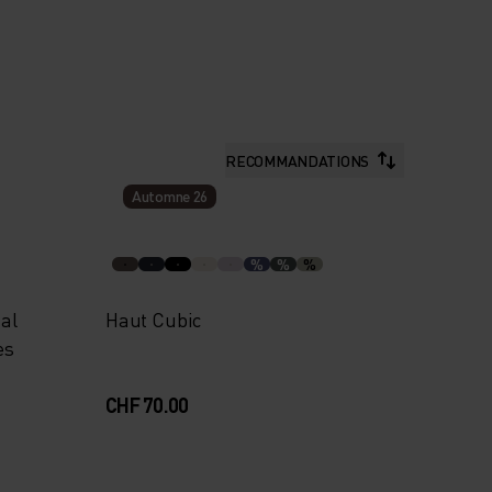
RECOMMANDATIONS
Automne 26
%
%
%
al
Haut Cubic
es
CHF 70.00