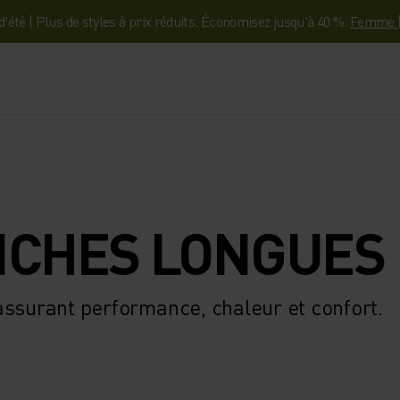
'été | Plus de styles à prix réduits. Économisez jusqu'à 40 %.
Femme
NCHES LONGUES
assurant performance, chaleur et confort.