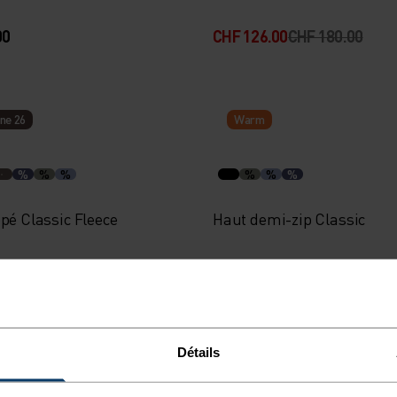
00
CHF 126.00
CHF 180.00
ne 26
Warm
%
%
%
%
%
%
pé Classic Fleece
Haut demi-zip Classic
00
CHF 75.00
Détails
s d’été
Light