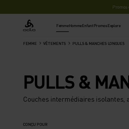
Promos d
Femme
Homme
Enfant
Promos
Explore
Odlo
FEMME
VÊTEMENTS
PULLS & MANCHES LONGUES
PULLS & MA
Couches intermédiaires isolantes, 
CONÇU POUR