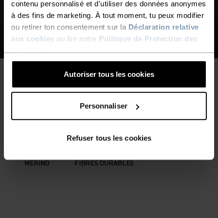
contenu personnalisé et d'utiliser des données anonymes
à des fins de marketing. À tout moment, tu peux modifier
ou retirer ton consentement sur la
Déclaration relative
aux cookies
ou lire notre
Politique de Protection des
données
.
Autoriser tous les cookies
ACHETER PAR COLLECTION
Personnaliser
Refuser tous les cookies
FEATURED
COLLECTIVE VOICES
MERINO
FIBRES DURABLES