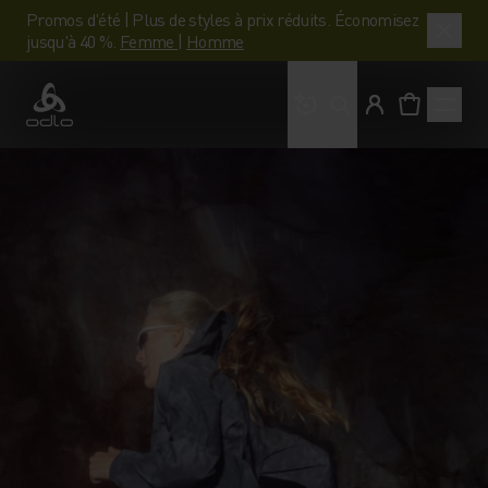
Promos d'été | Plus de styles à prix réduits. Économisez
jusqu'à 40 %.
Femme
|
Homme
Que cherches-tu ?
Odlo