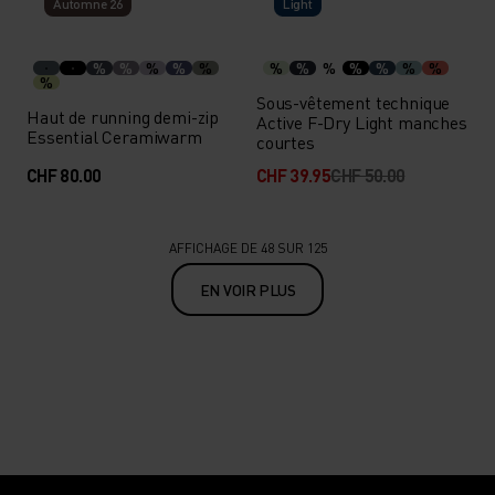
Automne 26
Light
%
%
%
%
%
%
%
%
%
%
%
%
%
Sous-vêtement technique
Haut de running demi-zip
Active F-Dry Light manches
Essential Ceramiwarm
courtes
CHF 80.00
CHF 39.95
CHF 50.00
AFFICHAGE DE 48 SUR 125
EN VOIR PLUS