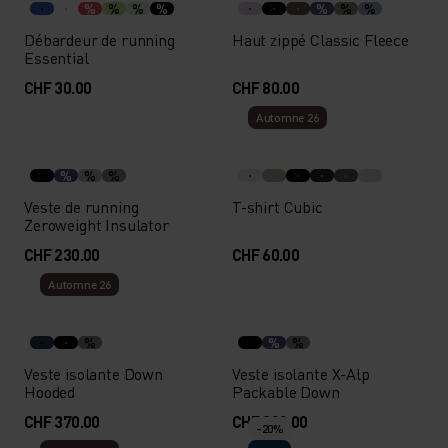
%
%
%
%
%
%
%
Débardeur de running
Haut zippé Classic Fleece
Essential
CHF 30.00
CHF 80.00
Automne 26
%
%
%
Veste de running
T-shirt Cubic
Zeroweight Insulator
CHF 230.00
CHF 60.00
Automne 26
%
%
%
Veste isolante Down
Veste isolante X-Alp
Hooded
Packable Down
CHF 370.00
CHF 280.00
-20%