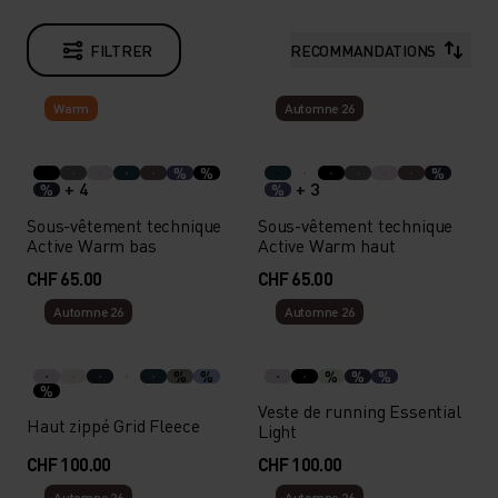
FILTRER
RECOMMANDATIONS
Warm
Automne 26
%
%
%
+ 4
+ 3
%
%
Sous-vêtement technique
Sous-vêtement technique
Active Warm bas
Active Warm haut
CHF 65.00
CHF 65.00
Automne 26
Automne 26
%
%
%
%
%
%
Veste de running Essential
Haut zippé Grid Fleece
Light
CHF 100.00
CHF 100.00
Automne 26
Automne 26