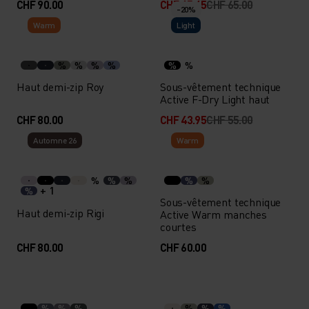
CHF 90.00
CHF 45.45
CHF 65.00
-20%
Warm
Light
%
%
%
%
%
%
Haut demi-zip Roy
Sous-vêtement technique
Active F-Dry Light haut
CHF 80.00
CHF 43.95
CHF 55.00
Automne 26
Warm
%
%
%
%
%
+ 1
%
Sous-vêtement technique
Haut demi-zip Rigi
Active Warm manches
courtes
CHF 80.00
CHF 60.00
%
%
%
%
%
%