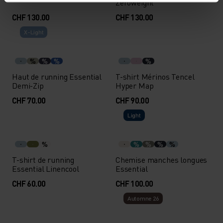
Zeroweight
CHF 130.00
CHF 130.00
X-Light
%
%
%
%
Haut de running Essential
T-shirt Mérinos Tencel
Demi-Zip
Hyper Map
CHF 70.00
CHF 90.00
Light
%
%
%
%
%
T-shirt de running
Chemise manches longues
Essential Linencool
Essential
CHF 60.00
CHF 100.00
Automne 26