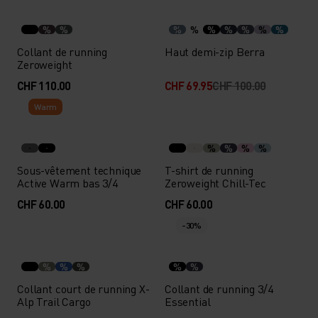
%
%
%
%
%
%
%
%
%
Collant de running
Haut demi-zip Berra
Zeroweight
CHF 110.00
CHF 69.95
CHF 100.00
Warm
%
%
%
%
Sous-vêtement technique
T-shirt de running
Active Warm bas 3/4
Zeroweight Chill-Tec
CHF 60.00
CHF 60.00
-30%
%
%
%
%
%
Collant court de running X-
Collant de running 3/4
Alp Trail Cargo
Essential