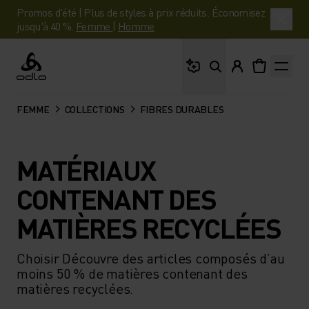
Promos d'été | Plus de styles à prix réduits. Économisez
jusqu'à 40 %.
Femme
|
Homme
Que cherches-tu ?
Odlo
FEMME
COLLECTIONS
FIBRES DURABLES
MATÉRIAUX
CONTENANT DES
MATIÈRES RECYCLÉES
Choisir Découvre des articles composés d’au
moins 50 % de matières contenant des
matières recyclées.