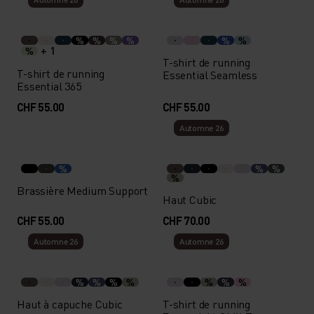
%
%
%
%
%
%
+ 1
%
T-shirt de running
T-shirt de running
Essential Seamless
Essential 365
CHF 55.00
CHF 55.00
Automne 26
%
%
%
%
Brassière Medium Support
Haut Cubic
CHF 55.00
CHF 70.00
Automne 26
Automne 26
%
%
%
%
%
%
%
Haut à capuche Cubic
T-shirt de running