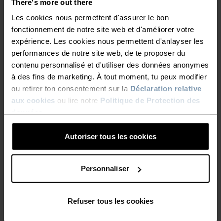
There's more out there
Les cookies nous permettent d'assurer le bon
fonctionnement de notre site web et d'améliorer votre
%
%
%
%
%
%
expérience. Les cookies nous permettent d'anlayser les
Débardeur de running
Short de running Essential
performances de notre site web, de te proposer du
Essential Linencool
365 4 Inch
contenu personnalisé et d'utiliser des données anonymes
CHF 60.00
CHF 70.00
à des fins de marketing. À tout moment, tu peux modifier
ou retirer ton consentement sur la
Déclaration relative
Automne 26
aux cookies
ou lire notre
Politique de Protection des
données
.
%
%
Jupe de running X-Alp Trail
Collant de running
Autoriser tous les cookies
Essential
CHF 90.00
CHF 70.00
Personnaliser
%
%
%
Refuser tous les cookies
Short Ascent
Veste de running