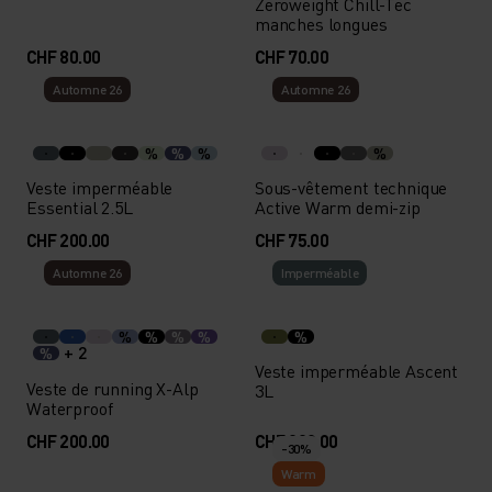
Zeroweight Chill-Tec
manches longues
CHF 80.00
CHF 70.00
Automne 26
Automne 26
%
%
%
%
Veste imperméable
Sous-vêtement technique
Essential 2.5L
Active Warm demi-zip
CHF 200.00
CHF 75.00
Automne 26
Imperméable
%
%
%
%
%
+ 2
%
Veste imperméable Ascent
Veste de running X-Alp
3L
Waterproof
CHF 200.00
CHF 390.00
-30%
Warm