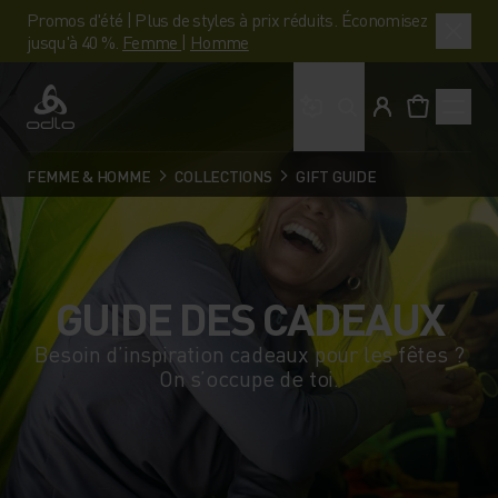
Promos d'été | Plus de styles à prix réduits. Économisez
jusqu'à 40 %.
Femme
|
Homme
Que cherches-tu ?
Odlo
FEMME & HOMME
COLLECTIONS
GIFT GUIDE
GUIDE DES CADEAUX
Besoin d’inspiration cadeaux pour les fêtes ?
On s’occupe de toi.