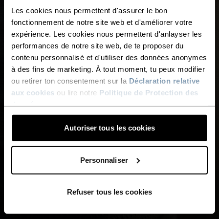
BASE LAYERS LES PLUS
Les cookies nous permettent d'assurer le bon
VENDUS
fonctionnement de notre site web et d'améliorer votre
expérience. Les cookies nous permettent d'anlayser les
Découvre les base layers préférés de notre
performances de notre site web, de te proposer du
collection.
contenu personnalisé et d'utiliser des données anonymes
à des fins de marketing. À tout moment, tu peux modifier
FEMME
HOMME
ou retirer ton consentement sur la
Déclaration relative
aux cookies
ou lire notre
Politique de Protection des
données
.
Autoriser tous les cookies
Personnaliser
Refuser tous les cookies