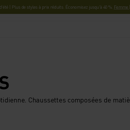
'été | Plus de styles à prix réduits. Économisez jusqu'à 40 %.
Femme
S
uotidienne. Chaussettes composées de matièr