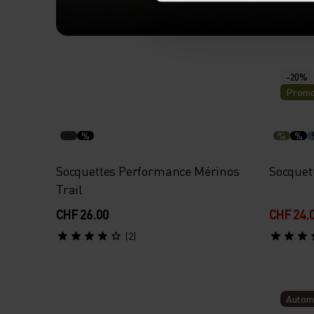
CHAUSSETES, REVISITÉE
-20%
Promo
Découvre nos nouvaux designs : m
meilleur amorti et respirabilité m
%
%
%
Socquettes Performance Mérinos
Socquet
Trail
CHF 26.00
CHF 24.
(2)
Autom