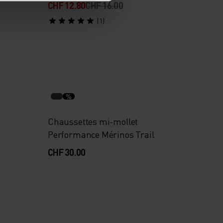
CHF 12.80
CHF 16.00
(1)
%
Chaussettes mi-mollet
Performance Mérinos Trail
CHF 30.00