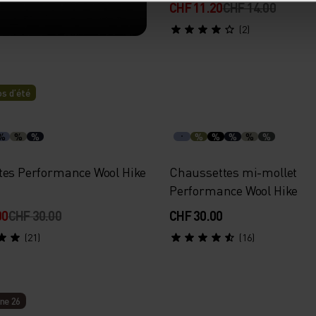
CHF 11.20
CHF 14.00
(2)
S.
s d’été
aintien cibé,
aximlale.
%
%
%
%
%
%
%
%
tes Performance Wool Hike
Chaussettes mi-mollet
Performance Wool Hike
00
CHF 30.00
CHF 30.00
(21)
(16)
ne 26