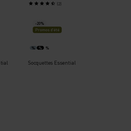
(2)
-20%
Promos d’été
%
%
%
tial
Socquettes Essential