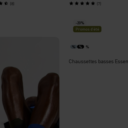
(8)
(7)
-20%
Promos d’été
%
%
%
Chaussettes basses Essen