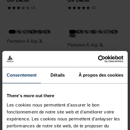
(3)
(3)
%
%
%
%
%
%
%
%
%
%
%
%
Pantalon X-Alp 3L
Pantalon X-Alp 3L
CHF 420.00
CHF 420.00
(7)
(4)
Unisex
Unisex
Consentement
Détails
À propos des cookies
%
%
%
%
%
Bandeau Polyknit Warm
Tour de cou Mérinos Warm
There's more out there
Reflective
Les cookies nous permettent d'assurer le bon
CHF 30.00
CHF 28.00
fonctionnement de notre site web et d'améliorer votre
(2)
(19)
expérience. Les cookies nous permettent d'anlayser les
Unisex
Unisex
performances de notre site web, de te proposer du