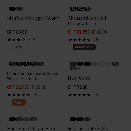
%
%
%
%
Moufles Multisport Warm
Chaussettes de ski
Primaloft Pro
CHF 60.00
CHF 31.95
CHF 40.00
(9)
(47)
-20%
Automne 26
%
%
%
%
%
%
+ 1
%
Chaussettes de ski Active
Haut Cubic
Warm Element
CHF 22.45
CHF 28.00
CHF 70.00
(71)
(28)
Warm
%
%
%
%
Haut zippé Classic Fleece
Veste isolante X-Alp