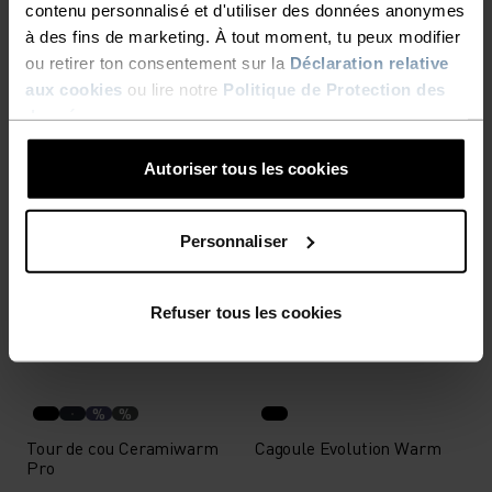
contenu personnalisé et d'utiliser des données anonymes
à des fins de marketing. À tout moment, tu peux modifier
%
%
%
ou retirer ton consentement sur la
Déclaration relative
Cagoule Mérinos Warm
Tour de cou Revelstoke
aux cookies
ou lire notre
Politique de Protection des
CHF 35.00
CHF 35.00
données
.
(12)
(18)
-20%
Unisex
Unisex
Autoriser tous les cookies
%
%
%
Personnaliser
Tour de cou Active Warm
Bonnet Microfleece Warm
CHF 23.00
CHF 22.45
CHF 28.00
Refuser tous les cookies
(33)
(27)
Unisex
Unisex
%
%
Tour de cou Ceramiwarm
Cagoule Evolution Warm
Pro