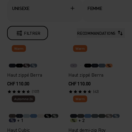
UNISEXE
FEMME
FILTRER
RECOMMANDATIONS
Warm
Warm
%
%
%
Haut zippé Berra
Haut zippé Berra
CHF 110.00
CHF 110.00
(107)
(62)
Automne 26
Warm
%
%
%
%
+ 1
+ 2
%
%
Haut Cubic
Haut demi-zip Roy