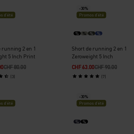
-30%
s d’été
Promos d’été
%
%
%
%
 running 2 en 1
Short de running 2 en 1
ht 5 Inch Print
Zeroweight 5 Inch
00
CHF 80.00
CHF 63.00
CHF 90.00
(3)
(7)
-30%
s d’été
Promos d’été
%
%