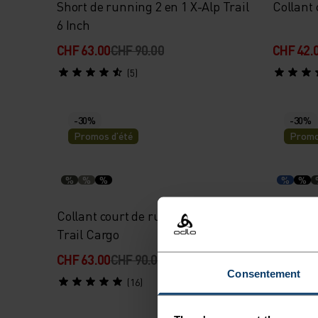
Short de running 2 en 1 X-Alp Trail
Collant 
6 Inch
CHF 63.00
CHF 90.00
CHF 42.
(5)
-30%
-30%
Promos d’été
Promo
%
%
%
%
%
Collant court de running X-Alp
Short d
Trail Cargo
Inch
CHF 63.00
CHF 90.00
CHF 42.
Consentement
(16)