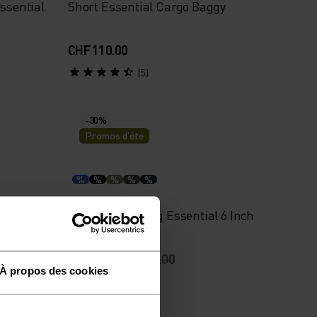
ssential
Short Essential Cargo Baggy
CHF 110.00
(5)
-30%
Promos d’été
%
%
%
%
%
Short de running Essential 6 Inch
CHF 28.00
CHF 40.00
À propos des cookies
(5)