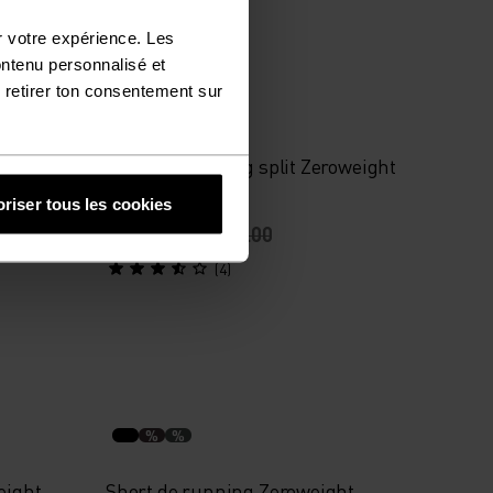
-30%
r votre expérience. Les
Promos d’été
ontenu personnalisé et
 retirer ton consentement sur
%
%
sential
Short de running split Zeroweight
3 Inch
riser tous les cookies
CHF 42.00
CHF 60.00
(4)
%
%
eight
Short de running Zeroweight