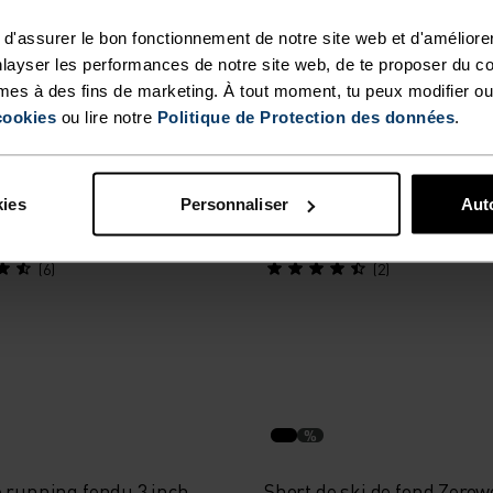
d'assurer le bon fonctionnement de notre site web et d'améliore
layser les performances de notre site web, de te proposer du c
mes à des fins de marketing. À tout moment, tu peux modifier ou
%
%
%
%
%
cookies
ou lire notre
Politique de Protection des données
.
ssential
Short de running 2 en 1 Es
6 Inch
kies
Personnaliser
Auto
00
CHF 60.00
(6)
(2)
%
e running fendu 3 inch
Short de ski de fond Zerow