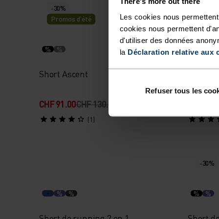
There's more out there
-30%
Les cookies nous permettent 
Promos d’été
cookies nous permettent d'an
d'utiliser des données anony
%
%
%
la
Déclaration relative aux 
Short Ascent
Short E
Refuser tous les coo
CHF 91.00
CHF 130.00
CHF 70.
(1)
-30%
%
%
%
%
Short de running 2 en 1
Short d