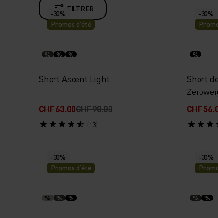
FILTRER
-30%
-30%
Promos d’été
Promo
%
%
%
%
Short Ascent Light
Short de
Zeroweig
CHF 63.00
CHF 90.00
CHF 56.
(13)
-30%
-30%
Promos d’été
Promo
%
%
%
%
%