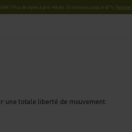
'été | Plus de styles à prix réduits. Économisez jusqu'à 40 %.
Femme
ir une totale liberté de mouvement.