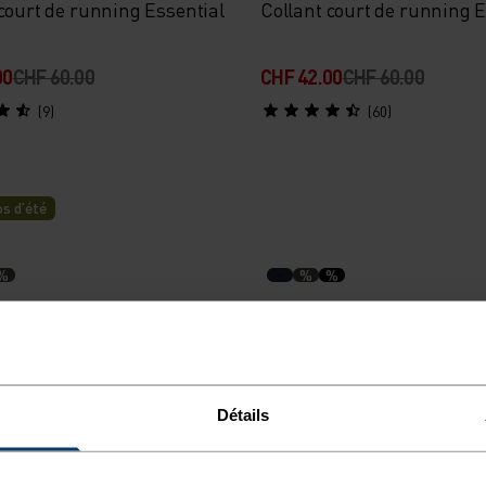
court de running Essential
Collant court de running E
00
CHF 60.00
CHF 42.00
CHF 60.00
(9)
(60)
s d’été
%
%
%
e running Zeroweight 5
Short de running avec slip
Essential 6 Inch
00
CHF 60.00
CHF 60.00
Détails
(2)
(2)