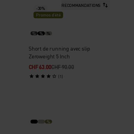
RECOMMANDATIONS
-30%
Promos d’été
%
%
%
Short de running avec slip
Zeroweight 5 Inch
CHF 63.00
CHF 90.00
(1)
%