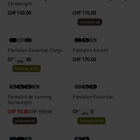
Zeroweight
CHF 100.00
CHF 110.00
Automne 26
%
%
Pantalon Essential Cargo
Pantalon Ascent
CHF 140.00
CHF 170.00
-30%
Promos d’été
%
%
%
%
%
%
Pantalon de running
Pantalon Essential
Zeroweight
CHF 70.00
CHF 100.00
CHF 90.00
-30%
Automne 26
Promos d’été
%
%
%