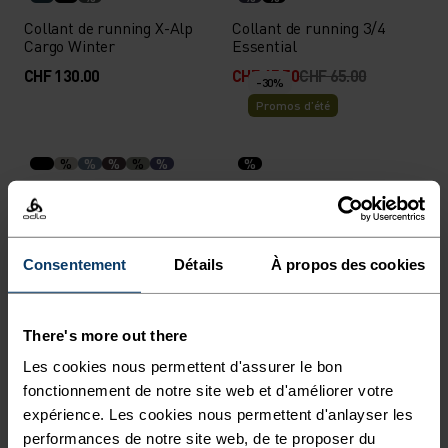
Collant de running X-Alp
Collant de running 3/4
Cargo Winter
Essential
CHF 130.00
CHF 45.50
CHF 65.00
-30%
Promos d’été
%
%
%
%
%
%
Pantalon X-Alp 3L
Collant de running 3/4
Essential
CHF 420.00
CHF 49.00
CHF 70.00
Consentement
Détails
À propos des cookies
Automne 26
%
%
There's more out there
Collant de running
Pantalon de ski de fond
Les cookies nous permettent d'assurer le bon
Essential
Zeroweight Elite Windproof
fonctionnement de notre site web et d'améliorer votre
CHF 70.00
CHF 220.00
expérience. Les cookies nous permettent d'anlayser les
performances de notre site web, de te proposer du
Automne 26