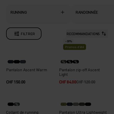
RUNNING
RANDONNÉE
FILTRER
RECOMMANDATIONS
-30%
Promos d’été
%
%
%
Pantalon Ascent Warm
Pantalon zip-off Ascent
Light
CHF 150.00
CHF 84.00
CHF 120.00
%
Collant de running
Pantalon Ultra Lightweight