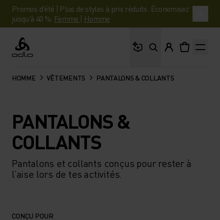
Promos d'été | Plus de styles à prix réduits. Économisez
jusqu'à 40 %.
Femme
|
Homme
Que cherches-tu ?
Odlo
HOMME
VÊTEMENTS
PANTALONS & COLLANTS
PANTALONS &
COLLANTS
Pantalons et collants conçus pour rester à
l’aise lors de tes activités.
CONÇU POUR