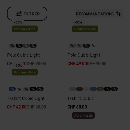
FILTRER
RECOMMANDATIONS
-30%
-30%
Promos d’été
Promos d’été
%
%
%
%
%
%
%
%
Polo Cubic Light
Polo Cubic Light
CHF 49.00
CHF 70.00
CHF 49.00
CHF 70.00
-30%
Promos d’été
%
%
%
%
%
%
%
%
T-shirt Cubic Light
T-shirt Cubic
CHF 42.00
CHF 60.00
CHF 60.00
Automne 26