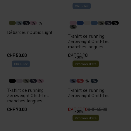
Chill-Tec
%
%
%
%
%
%
%
%
Débardeur Cubic Light
T-shirt de running
Zeroweight Chill-Tec
manches longues
CHF 50.00
CHF 70.00
-30%
Chill-Tec
Promos d’été
%
%
%
%
%
%
%
T-shirt de running
T-shirt de running
Zeroweight Chill-Tec
Zeroweight Chill-Tec
manches longues
CHF 70.00
CHF 45.50
CHF 65.00
-30%
Promos d’été