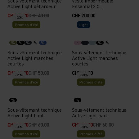
Sous-vêtement technique
Veste imperméable
Active Light débardeur
Essential 2.5L
CHF 32.00
CHF 40.00
CHF 200.00
-30%
Promos d’été
Light
%
%
%
%
%
%
%
Sous-vêtement technique
Sous-vêtement technique
Active Light manches
Active Light manches
courtes
courtes
CHF 35.00
CHF 50.00
CHF 50.00
-20%
-20%
Promos d’été
Promos d’été
%
%
Sous-vêtement technique
Sous-vêtement technique
Active Light haut
Active Light haut
CHF 48.00
CHF 60.00
CHF 48.00
CHF 60.00
-30%
-30%
Promos d’été
Promos d’été