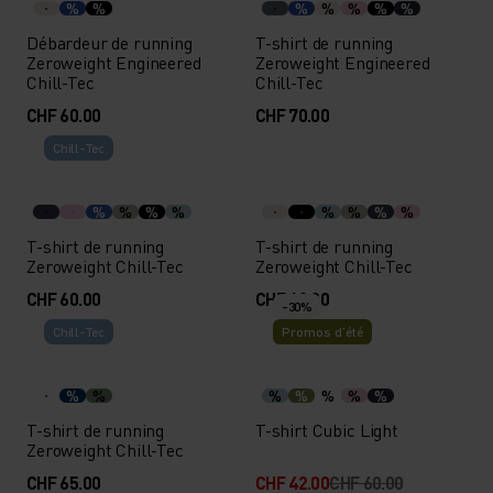
%
%
%
%
%
%
%
Débardeur de running
T-shirt de running
Zeroweight Engineered
Zeroweight Engineered
Chill-Tec
Chill-Tec
CHF 60.00
CHF 70.00
Chill-Tec
%
%
%
%
%
%
%
%
T-shirt de running
T-shirt de running
Zeroweight Chill-Tec
Zeroweight Chill-Tec
CHF 60.00
CHF 60.00
-30%
Chill-Tec
Promos d’été
%
%
%
%
%
%
%
T-shirt de running
T-shirt Cubic Light
Zeroweight Chill-Tec
CHF 65.00
CHF 42.00
CHF 60.00