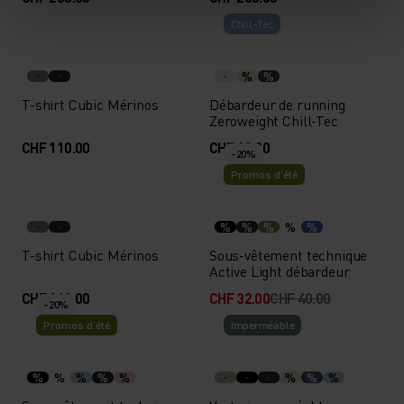
Chill-Tec
%
%
T-shirt Cubic Mérinos
Débardeur de running
Zeroweight Chill-Tec
CHF 110.00
CHF 60.00
-20%
Promos d’été
%
%
%
%
%
T-shirt Cubic Mérinos
Sous-vêtement technique
Active Light débardeur
CHF 110.00
CHF 32.00
CHF 40.00
-20%
Promos d’été
Imperméable
%
%
%
%
%
%
%
%