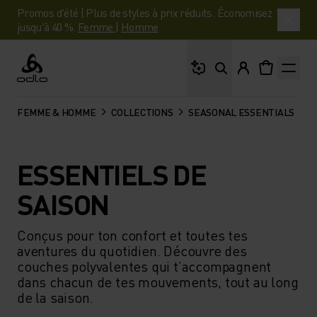
Promos d'été | Plus de styles à prix réduits. Économisez
jusqu'à 40 %.
Femme
|
Homme
Que cherches-tu ?
Odlo
FEMME & HOMME
COLLECTIONS
SEASONAL ESSENTIALS
ESSENTIELS DE
SAISON
Conçus pour ton confort et toutes tes
aventures du quotidien. Découvre des
couches polyvalentes qui t’accompagnent
dans chacun de tes mouvements, tout au long
de la saison.