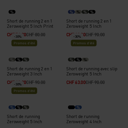
%
%
%
%
%
Short de running 2 en 1
Short de running 2 en 1
Zeroweight 5 Inch Print
Zeroweight 5 Inch
CHF 56.00
CHF 80.00
CHF 63.00
CHF 90.00
-30%
-30%
Promos d’été
Promos d’été
%
%
%
%
%
%
Short de running 2 en 1
Short de running avec slip
Zeroweight 3 Inch
Zeroweight 5 Inch
CHF 63.00
CHF 90.00
CHF 63.00
CHF 90.00
-30%
Promos d’été
%
%
%
%
Short de running
Short de running
Zeroweight 5 Inch
Zeroweight 4 Inch