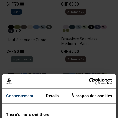
CHF 70.00
CHF 80.00
Light
Automne 26
%
%
%
%
%
%
%
+ 2
%
%
Brassière Seamless
Haut à capuche Cubic
Medium - Padded
CHF 80.00
CHF 60.00
Imperméable
Automne 26
%
%
%
%
%
%
%
%
%
+ 2
%
Veste imperméable
Veste de running X-Alp
Essential 2.5L
Waterproof
Consentement
Détails
À propos des cookies
CHF 200.00
CHF 200.00
Imperméable
Light
There's more out there