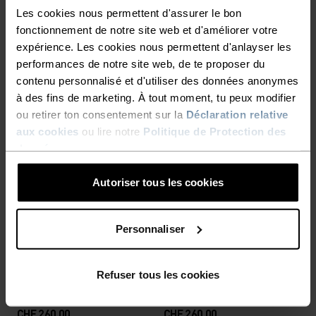
%
%
%
%
%
%
Les cookies nous permettent d'assurer le bon
+ 2
%
%
fonctionnement de notre site web et d'améliorer votre
Haut Cubic
Veste de running X-Alp
expérience. Les cookies nous permettent d'anlayser les
Waterproof
performances de notre site web, de te proposer du
CHF 200.00
CHF 70.00
contenu personnalisé et d'utiliser des données anonymes
à des fins de marketing. À tout moment, tu peux modifier
Light
ou retirer ton consentement sur la
Déclaration relative
aux cookies
ou lire notre
Politique de Protection des
%
%
%
données
.
+ 1
%
Brassière Medium Support
Haut Cubic
Autoriser tous les cookies
CHF 70.00
CHF 55.00
Imperméable
Imperméable
Personnaliser
%
%
%
%
%
%
Refuser tous les cookies
Veste de running X-Alp
Veste de running X-Alp
Waterproof Pro
Waterproof Pro
CHF 260.00
CHF 260.00