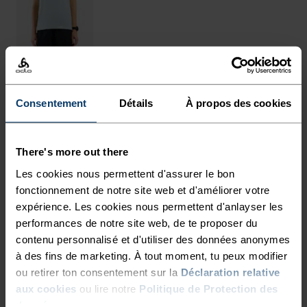
Consentement
Détails
À propos des cookies
POURQUOI CE PRODUIT
CONÇU AVEC SOIN POUR
There's more out there
TOUTES TES AVENTURES.
Les cookies nous permettent d'assurer le bon
fonctionnement de notre site web et d'améliorer votre
expérience. Les cookies nous permettent d'anlayser les
Destiné aux sports de plein air, ce pantalon
performances de notre site web, de te proposer du
respirant présente une coupe ample légèrement
contenu personnalisé et d'utiliser des données anonymes
fuselée en bas. Il est composé d’un tissu ripstop
à des fins de marketing. À tout moment, tu peux modifier
structuré léger comme l’air qui sèche très
ou retirer ton consentement sur la
Déclaration relative
rapidement. Sa taille réglable permet un
aux cookies
ou lire notre
Politique de Protection des
données
.