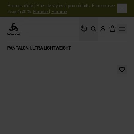
Promos d'été | Plus de styles à prix réduits. Économisez
jusqu'à 40 %.
Femme
|
Homme
Que cherches-tu ?
Odlo
PANTALON ULTRA LIGHTWEIGHT