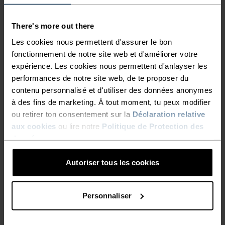
There's more out there
CONFORT MAXIMUM.
Les cookies nous permettent d'assurer le bon
FONCTIONNALITÉ INÉGALÉE.
fonctionnement de notre site web et d'améliorer votre
expérience. Les cookies nous permettent d'anlayser les
performances de notre site web, de te proposer du
Des base layers hors pair qui te suivront partout.
contenu personnalisé et d'utiliser des données anonymes
à des fins de marketing. À tout moment, tu peux modifier
ou retirer ton consentement sur la
Déclaration relative
NIVEAU D'ACTIVITÉ
aux cookies
ou lire notre
Politique de Protection des
données
.
BAS
MODÉRÉ
ÉLEVÉ
Autoriser tous les cookies
TYPE D’ACTIVITÉ
Personnaliser
ACTIVITÉS À INTENSITÉ MODÉRÉE
Randonnée - Training - Casual Comfort