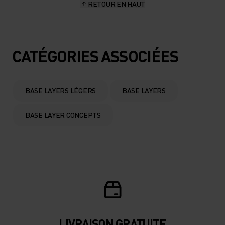
RETOUR EN HAUT
10°
10°
5°
5°
CATÉGORIES ASSOCIÉES
0°
0°
BASE LAYERS LÉGERS
BASE LAYERS
-5°
-5°
BASE LAYER CONCEPTS
-10°
-10°
-15°
-15°
-20°
-20°
LIVRAISON GRATUITE