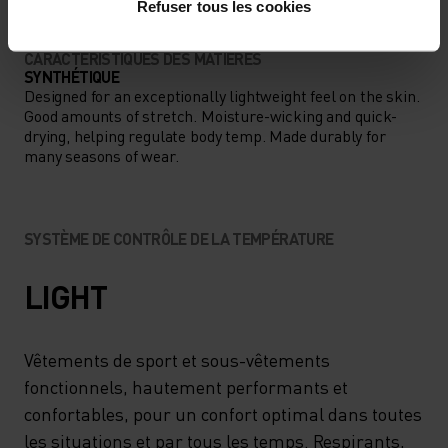
Refuser tous les cookies
CARACTÉRISTIQUES DES MATIÈRES
SYNTHÉTIQUE
Designed for an exceptionally lightweight feel on the skin.
Good amounts of stretch. Moisture-wicking and quick-
drying, helping regulate body temp. Made durably for
many seasons of wear.
SYSTÈME DE CONTRÔLE DE LA TEMPÉRATURE
LIGHT
Vêtements de sport et sous-vêtements
fonctionnels, hautement performants et
confortables, pour un confort optimal dans toutes
les situations et par tous les temps. Respirants,