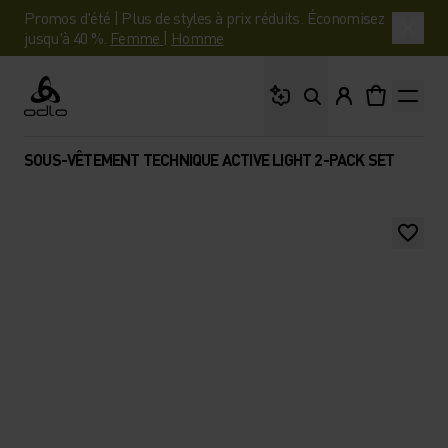
Promos d'été | Plus de styles à prix réduits. Économisez
jusqu'à 40 %.
Femme
|
Homme
Que cherches-tu ?
Odlo
SOUS-VÊTEMENT TECHNIQUE ACTIVE LIGHT 2-PACK SET