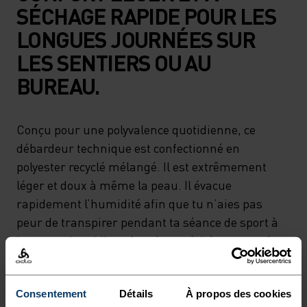
SÉCHAGE RAPIDE POUR LES
LONGUES JOURNÉES SUR
LES SENTIERS OU AU
BUREAU.
Conçu pour une polyvalence quotidienne, ce
débardeur technique est confectionné en
polyester recyclé mélangé. Il est extrêmement
léger et doux à même la peau. Il évacue
rapidement l’humidité afin que tu n’aies pas
peur de transpirer pendant ta séance de sport à
la pause de midi, ou face à une échéance serrée.
Le traitement HeiQ Mint d’origine végétale évite
les odeurs déplaisantes pour plus de fraîcheur.
Consentement
Détails
À propos des cookies