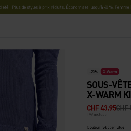
'été | Plus de styles à prix réduits. Économisez jusqu'à 40 %.
Femme
-20%
X-Warm
SOUS-VÊT
X-WARM KI
CHF 43.95
CHF 
TVA incluse
Couleur: Skipper Blue