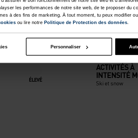
ALEUR
layser les performances de notre site web, de te proposer du c
M. FONCTIONNALITÉ I
T
mes à des fins de marketing. À tout moment, tu peux modifier ou
cookies
ou lire notre
Politique de Protection des données
.
t.
kies
Personnaliser
Auto
TYPE D’ACTIVITÉ
ACTIVITÉS À
INTENSITÉ 
ÉLEVÉ
Ski et snow
U