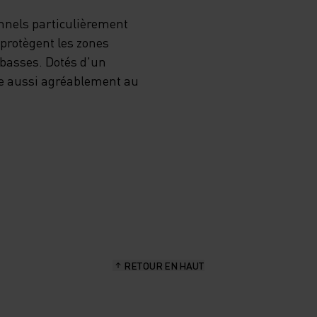
nnels particulièrement
TRÈS
 protègent les zones
 basses. Dotés d'un
E LA
de aussi agréablement au
ES
ANT
RETOUR EN HAUT
ES