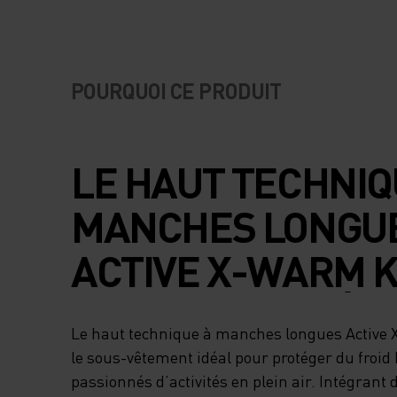
POURQUOI CE PRODUIT
LE HAUT TECHNIQ
MANCHES LONGU
ACTIVE X-WARM K
EST LE SOUS-VÊ
Le haut technique à manches longues Active 
IDÉAL POUR PRO
le sous-vêtement idéal pour protéger du froid h
passionnés d’activités en plein air. Intégrant 