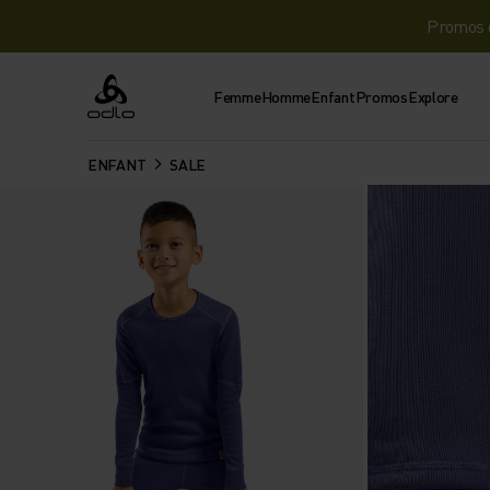
Promos d
Femme
Homme
Enfant
Promos
Explore
Odlo
ENFANT
SALE