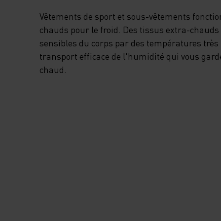
EN POLYESTER
Vêtements de sport et sous-vêtements fonctio
DOUILLETTE EST 
chauds pour le froid. Des tissus extra-chauds
sensibles du corps par des températures très
AGRÉABLE À MÊM
transport efficace de l'humidité qui vous gar
chaud.
PEAU, AFIN QUE L
PLUS JEUNES
DEMEURENT
AGRÉABLEMENT
PROTÉGÉS PEND
LEURS EXCITANT