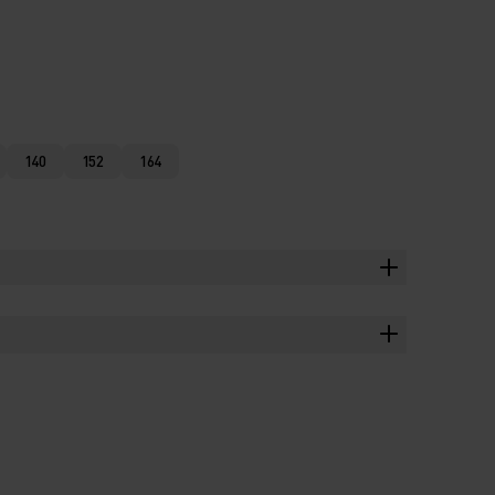
140
152
164