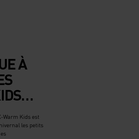
UE À
ES
IDS
TEMENT
X-Warm Kids est
TÉGER
ivernal les petits
des