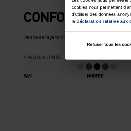
PROCURE UNE CH
cookies nous permettent d'an
CONFORT MAXIMU
INCOMPARABLE E
d'utiliser des données anony
la
Déclaration relative aux 
PERMET UNE
Des base layers hors pair qui te suivront partou
EXCELLENTE
Refuser tous les coo
ÉVACUATION DE
NIVEAU D'ACTIVITÉ
L’HUMIDITÉ. IL
BAS
MODÉRÉ
MAINTIENT VOS
ENFANTS
DURABLEMENT A