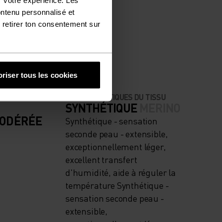
ontenu personnalisé et
NÉGALÉE.
 retirer ton consentement sur
riser tous les cookies
CARACTÉRISTIQUES DU TISSU
SYNTHÉTIQUE
MERINO
MODÉRÉE
Synthétique - sensation
seconde peau - extensible,
exceptionnellement léger,
excellent transfert
d'humidité, aide à réguler la
température Synthétique -
sensation seconde peau -
extensible,