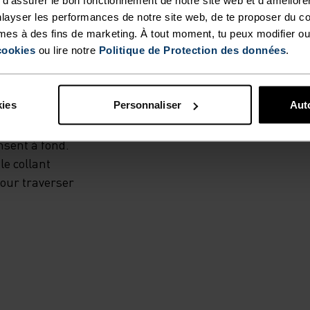
T
 les jambes, afin
layser les performances de notre site web, de te proposer du c
rritation. Des
mes à des fins de marketing. À tout moment, tu peux modifier ou
 UNE
ent placées,
cookies
ou lire notre
Politique de Protection des données
.
dité là où c'est
CHE
s technologies
kies
Personnaliser
Auto
pour créer une
erve la fraîcheur
nsent à fond.
le collant
our traverser
US
QUE ET