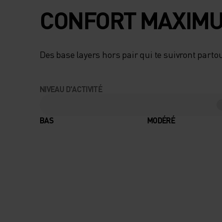
POLYVALENT EST
CONFORT MAXIMU
TRICOTÉ SANS
Des base layers hors pair qui te suivront partou
COUTURES POUR 
CONFORT IDÉAL E
NIVEAU D'ACTIVITÉ
ASSURE UNE TRÈ
BAS
MODÉRÉ
BONNE ÉVACUATI
L'HUMIDITÉ. LA
TECHNIQUE DE
TRICOTAGE CIRCU