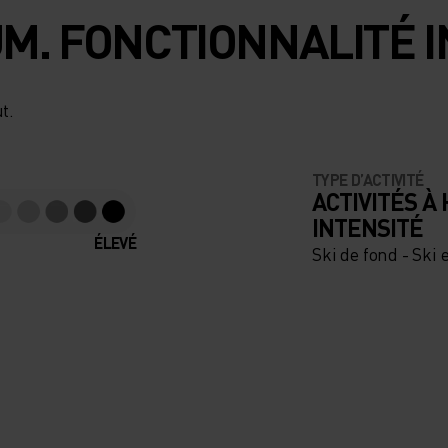
M. FONCTIONNALITÉ I
t.
UN
T
TYPE D’ACTIVITÉ
ACTIVITÉS À
S
INTENSITÉ
ÉLEVÉ
Ski de fond - Ski 
ON DE
LAIRE