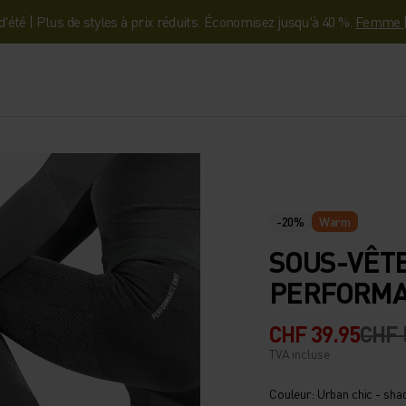
'été | Plus de styles à prix réduits. Économisez jusqu'à 40 %.
Femme
-20%
Warm
SOUS-VÊT
PERFORMA
CHF 39.95
CHF 
TVA incluse
Couleur: Urban chic - sh