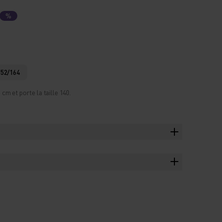
%
152/164
m et porte la taille 140.