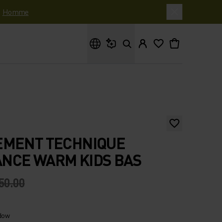
|
Homme
Que cherches-tu ?
EMENT TECHNIQUE
NCE WARM KIDS BAS
50.00
adow