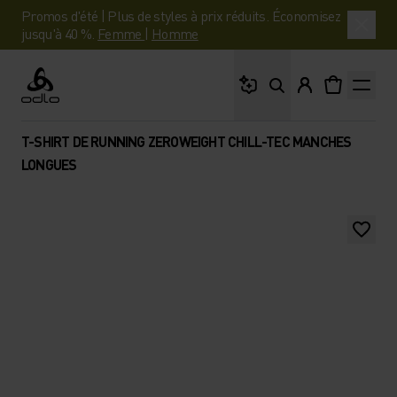
Promos d'été | Plus de styles à prix réduits. Économisez
jusqu'à 40 %.
Femme
|
Homme
Que cherches-tu ?
Odlo
T-SHIRT DE RUNNING ZEROWEIGHT CHILL-TEC MANCHES
LONGUES