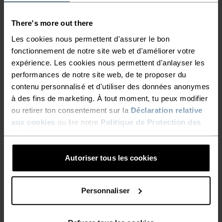
TYPE D’ACTIVITÉ
ACTIVITÉS À HAUTE INTENSITÉ
Trail Running - Running
There's more out there
Les cookies nous permettent d'assurer le bon
fonctionnement de notre site web et d'améliorer votre
CARACTÉRISTIQUES DES MATIÈRES
expérience. Les cookies nous permettent d'anlayser les
LE POLYESTER
performances de notre site web, de te proposer du
Le polyester est une fibre synthétique résistante qui
contenu personnalisé et d'utiliser des données anonymes
évacue l’humidité et sèche rapidement. Il conserve sa
à des fins de marketing. À tout moment, tu peux modifier
forme, résiste au froissement et au rétrécissement, et
garde particulièrement bien sa couleur au fil des années.
ou retirer ton consentement sur la
Déclaration relative
Nous l’utilisons dans des produits tels que nos base
aux cookies
ou lire notre
Politique de Protection des
layers.
données
.
Autoriser tous les cookies
SYSTÈME DE CONTRÔLE DE LA TEMPÉRATURE
Personnaliser
X-LIGHT