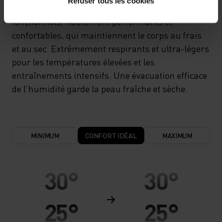
Refuser tous les cookies
Vêtements de sport et sous-vêtements
fonctionnels, hautement performants et
confortables, qui maintiennent le corps au frais
et au sec. Extrêmement respirants et ultra-légers
pour les températures élevées et les
entraînements intensifs. Une évacuation efficace
de l'humidité garde la peau fraîche et sèche.
MINIMUM
CONFORT IDÉAL
MAXIMUM
30°
30°
25°
25°