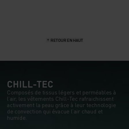
20°
20°
15°
15°
RETOUR EN HAUT
10°
10°
5°
5°
0°
0°
CHILL-TEC
Composés de tissus légers et perméables à
l’air, les vêtements Chill-Tec rafraichissent
-5°
-5°
activement la peau grâce à leur technologie
de convection qui évacue l’air chaud et
humide.
-10°
-10°