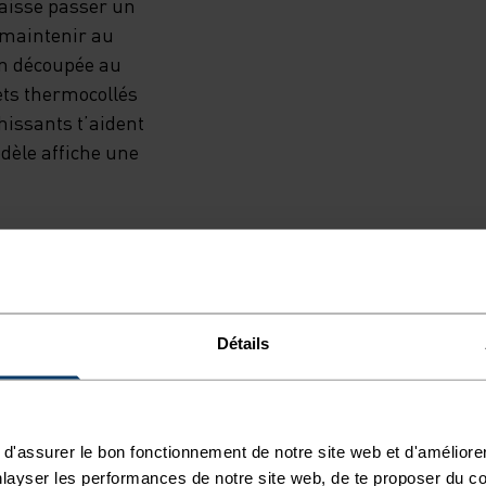
laisse passer un
 maintenir au
on découpée au
lets thermocollés
hissants t’aident
odèle affiche une
Détails
ÉCLAIR, LÉGER COMME
d'assurer le bon fonctionnement de notre site web et d'améliore
apide pour garder une
layser les performances de notre site web, de te proposer du c