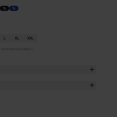
%
%
L
XL
XXL
m et porte la taille L.