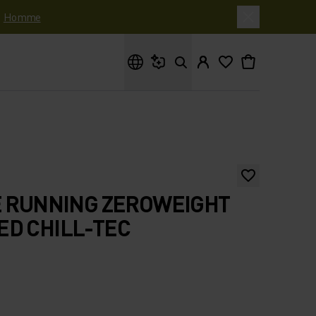
|
Homme
Que cherches-tu ?
E RUNNING ZEROWEIGHT
D CHILL-TEC