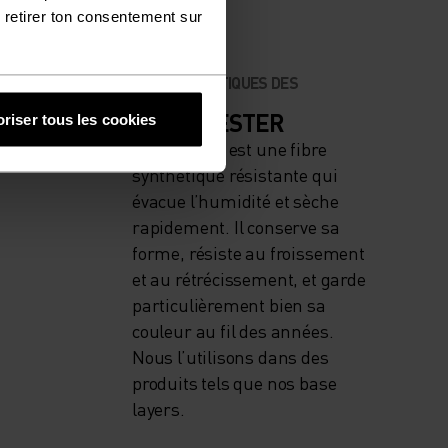
 retirer ton consentement sur
CARACTÉRISTIQUES DES
 HAUTE
MATIÈRES
LE POLYESTER
riser tous les cookies
Le polyester est une fibre
ng
synthétique résistante qui
évacue l’humidité et sèche
rapidement. Il conserve sa
forme, résiste au froissement
et au rétrécissement, et garde
particulièrement bien sa
couleur au fil des années.
Nous l’utilisons dans des
produits tels que nos base
layers.