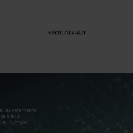
RETOUR EN HAUT
r, les vêtements
ce à leur
ud et humide.