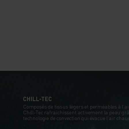
CHILL-TEC
Composés de tissus légers et perméables à l’ai
Chill-Tec rafraichissent activement la peau grâ
technologie de convection qui évacue l’air cha