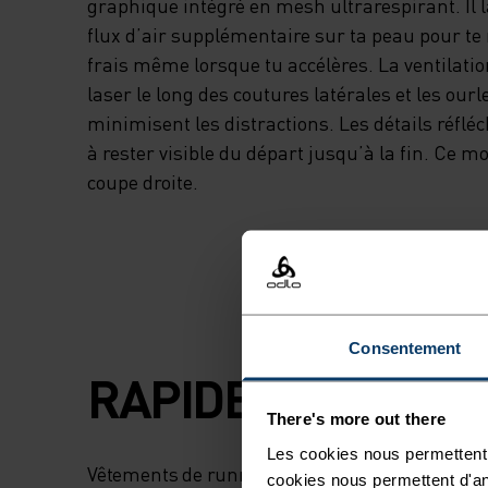
graphique intégré en mesh ultrarespirant. Il 
flux d’air supplémentaire sur ta peau pour te
frais même lorsque tu accélères. La ventilati
laser le long des coutures latérales et les our
minimisent les distractions. Les détails réfléc
à rester visible du départ jusqu’à la fin. Ce m
coupe droite.
Consentement
RAPIDE COMME L'
There's more out there
Les cookies nous permettent 
Vêtements de running techniques à séchage r
cookies nous permettent d'an