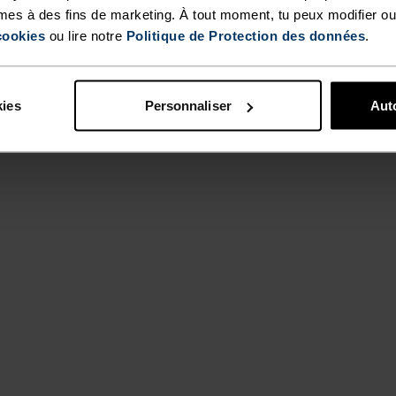
mes à des fins de marketing. À tout moment, tu peux modifier ou
cookies
ou lire notre
Politique de Protection des données
.
TYPE D’ACTIVITÉ
ACTIVITÉS À
kies
Personnaliser
Auto
INTENSITÉ
ÉLEVÉ
Training - Runni