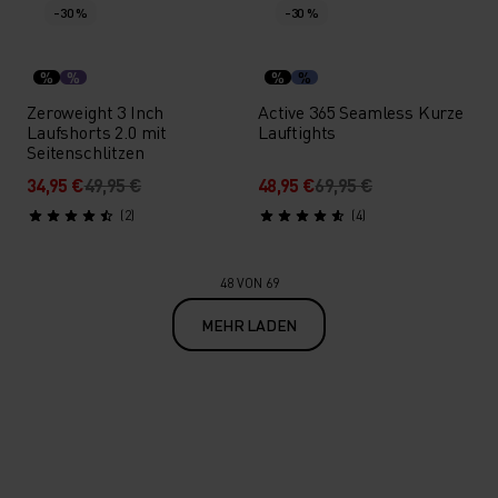
-30 %
-30 %
%
%
%
%
Zeroweight 3 Inch
Active 365 Seamless Kurze
Laufshorts 2.0 mit
Lauftights
Seitenschlitzen
34,95 €
49,95 €
48,95 €
69,95 €
(2)
(4)
48 VON 69
MEHR LADEN