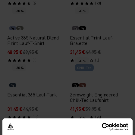
(6)
(73)
-30 %
-30 %
%
%
%
%
Active 365 Natural Blend
Essential Print Lauf-
Print Lauf-T-Shirt
Bralette
48,95 €
69,95 €
31,45 €
44,95 €
(1)
(5)
-30 %
-30 %
Chill-Tec
%
%
%
Essential 365 Lauf-Tank
Zeroweight Engineered
Chill-Tec Laufshirt
31,45 €
44,95 €
41,95 €
59,95 €
(15)
(28)
-30 %
-30 %
Warm