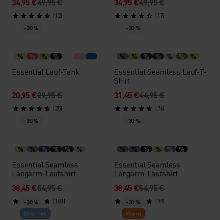
34,95 €
49,95 €
34,95 €
49,95 €
(12)
(17)
-30 %
-30 %
%
%
%
%
%
%
%
%
%
%
%
Essential Lauf-Tank
Essential Seamless Lauf-T-
Shirt
20,95 €
29,95 €
31,45 €
44,95 €
(25)
(76)
-30 %
-30 %
%
%
%
%
%
%
%
%
%
%
%
%
Essential Seamless
Essential Seamless
Langarm-Laufshirt
Langarm-Laufshirt
38,45 €
54,95 €
38,45 €
54,95 €
(101)
(99)
-30 %
-30 %
Chill-Tec
Warm