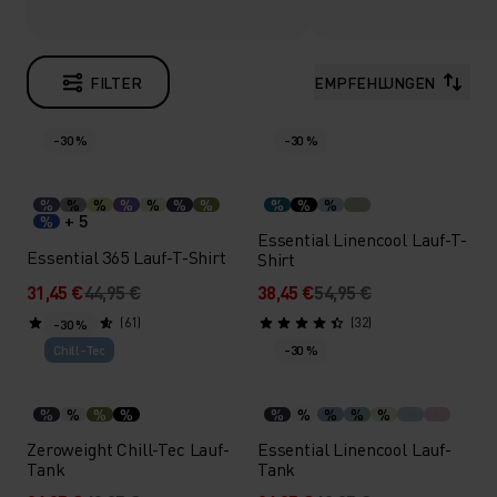
FILTER
EMPFEHLUNGEN
-30 %
-30 %
%
%
%
%
%
%
%
%
%
%
+ 5
%
Essential Linencool Lauf-T-
Essential 365 Lauf-T-Shirt
Shirt
31,45 €
44,95 €
38,45 €
54,95 €
(61)
(32)
-30 %
Chill-Tec
-30 %
%
%
%
%
%
%
%
%
%
Zeroweight Chill-Tec Lauf-
Essential Linencool Lauf-
Tank
Tank