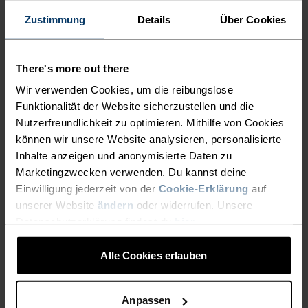
%
%
Zustimmung
Details
Über Cookies
Essential Print Lauf-T-
Active 365 Knit Lauf-Hoodie
Shirt
There's more out there
27,95 €
39,95 €
76,95 €
109,95 €
Wir verwenden Cookies, um die reibungslose
(21)
(10)
-30 %
Funktionalität der Website sicherzustellen und die
Light
-30 %
Nutzerfreundlichkeit zu optimieren. Mithilfe von Cookies
können wir unsere Website analysieren, personalisierte
%
%
%
Inhalte anzeigen und anonymisierte Daten zu
Active 365 Natural Blend
Essential Print Lauf-T-
Marketingzwecken verwenden. Du kannst deine
Langarm-Laufshirt
Shirt
Einwilligung jederzeit von der
Cookie-Erklärung
auf
48,95 €
69,95 €
27,95 €
39,95 €
unserer Website
ändern
oder widerrufen. Unsere
(11)
(12)
-30 %
-30 %
Datenschutzerklärung findest du
hier
.
Wasserdicht
Chill-Tec
Alle Cookies erlauben
%
%
%
%
%
%
Active 365 Laufjacke
Zeroweight Engineered
Anpassen