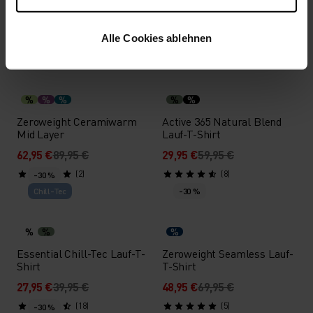
Chill-Tec Lauf-T-Shirt
125,95 €
179,95 €
41,95 €
59,95 €
Alle Cookies ablehnen
(12)
(10)
-30 %
Warm
-50 %
%
%
%
%
%
Zeroweight Ceramiwarm
Active 365 Natural Blend
Mid Layer
Lauf-T-Shirt
62,95 €
89,95 €
29,95 €
59,95 €
(2)
(8)
-30 %
Chill-Tec
-30 %
%
%
%
Essential Chill-Tec Lauf-T-
Zeroweight Seamless Lauf-
Shirt
T-Shirt
27,95 €
39,95 €
48,95 €
69,95 €
(18)
(5)
-30 %