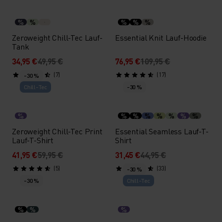
%
%
%
%
%
Zeroweight Chill-Tec Lauf-
Essential Knit Lauf-Hoodie
Tank
34,95 €
49,95 €
76,95 €
109,95 €
(7)
(17)
-30 %
Chill-Tec
-30 %
%
%
%
%
%
%
%
%
Zeroweight Chill-Tec Print
Essential Seamless Lauf-T-
Lauf-T-Shirt
Shirt
41,95 €
59,95 €
31,45 €
44,95 €
(5)
(33)
-30 %
-30 %
Chill-Tec
%
%
%