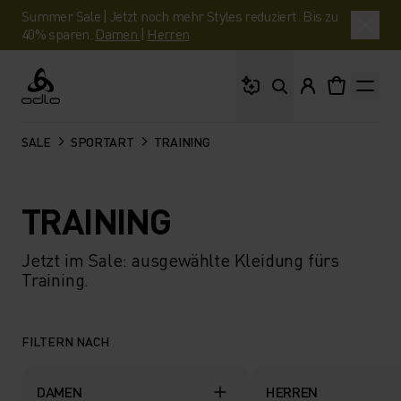
Summer Sale | Jetzt noch mehr Styles reduziert. Bis zu
40% sparen.
Damen
|
Herren
Wonach suchst du?
Odlo
SALE
SPORTART
TRAINING
TRAINING
Jetzt im Sale: ausgewählte Kleidung fürs
Training.
FILTERN NACH
DAMEN
HERREN