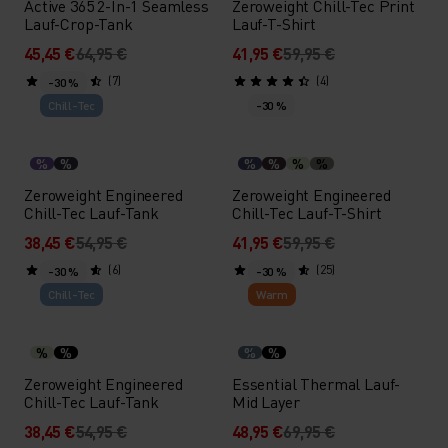
Active 365 2-In-1 Seamless
Zeroweight Chill-Tec Print
Lauf-Crop-Tank
Lauf-T-Shirt
45,45 €
64,95 €
41,95 €
59,95 €
(7)
(4)
-30 %
Chill-Tec
-30 %
%
%
%
%
%
%
Zeroweight Engineered
Zeroweight Engineered
Chill-Tec Lauf-Tank
Chill-Tec Lauf-T-Shirt
38,45 €
54,95 €
41,95 €
59,95 €
(6)
(25)
-30 %
-30 %
Chill-Tec
Warm
%
%
%
%
Zeroweight Engineered
Essential Thermal Lauf-
Chill-Tec Lauf-Tank
Mid Layer
38,45 €
54,95 €
48,95 €
69,95 €