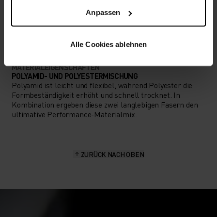
AKTIVITÄTSART
Anpassen
ALLES HOCHINTENSIVE AKTIVITÄTEN
Training - Running
Alle Cookies ablehnen
MATERIALEIGENSCHAFTEN
POLYAMID- UND POLYESTERMISCHUNG
Polyamid ist leicht und flexibel, während Polyester die
Formbeständigkeit erhöht und schnell trocknet. In
Kombination ergeben diese zwei langlebigen Fasern den
ultimative Performance-Materialmix.
ZURÜCK NACH OBEN