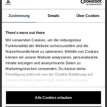
Combo.
Zustimmung
Details
Über Cookies
LEICHTER SCHNELLER
There's more out there
LAUFEN
Wir verwenden Cookies, um die reibungslose
Funktionalität der Website sicherzustellen und die
Schnell trocken, unglaublich leicht: Performance-
Nutzerfreundlichkeit zu optimieren. Mithilfe von Cookies
können wir unsere Website analysieren, personalisierte
Laufbekleidung, die alle anderen hinter sich lässt.
Inhalte anzeigen und anonymisierte Daten zu
Marketingzwecken verwenden. Du kannst deine
Einwilligung jederzeit von der
Cookie-Erklärung
auf
AKTIVITÄTSNIVEAU
unserer Website
ändern
oder widerrufen. Unsere
Datenschutzerklärung findest du
hier
.
NIEDRIG
MODERAT
HOCH
Alle Cookies erlauben