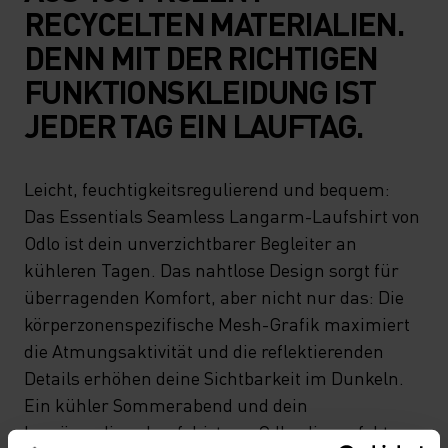
RECYCELTEN MATERIALIEN.
DENN MIT DER RICHTIGEN
FUNKTIONSKLEIDUNG IST
JEDER TAG EIN LAUFTAG.
Leicht, feuchtigkeitsregulierend und bequem:
Das Essentials Seamless Langarm-Laufshirt von
Odlo ist dein unverzichtbarer Begleiter an
kühleren Tagen. Das nahtlose Design sorgt für
überragenden Komfort, aber nicht nur das: Die
körperzonenspezifische Mesh-Grafik maximiert
die Atmungsaktivität und die reflektierenden
Details erhöhen deine Sichtbarkeit im Dunkeln.
Ein kühler Sommerabend und dein
langärmeliges Laufshirt von Odlo: die perfekte