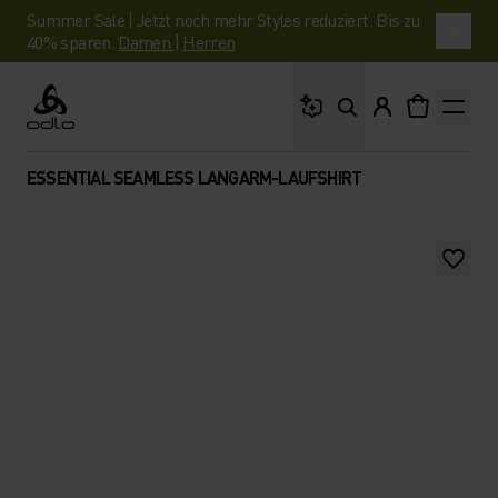
Summer Sale | Jetzt noch mehr Styles reduziert. Bis zu
40% sparen.
Damen
|
Herren
Wonach suchst du?
Odlo
ESSENTIAL SEAMLESS LANGARM-LAUFSHIRT