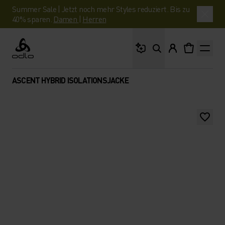
Summer Sale | Jetzt noch mehr Styles reduziert. Bis zu
40% sparen.
Damen
|
Herren
Wonach suchst du?
Odlo
ASCENT HYBRID ISOLATIONSJACKE