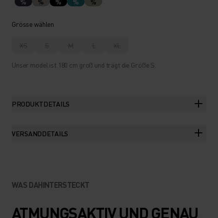
%
%
%
%
%
Grösse wählen
XS
S
M
L
XL
Unser model ist 180 cm groß und trägt die Größe S.
PRODUKTDETAILS
VERSANDDETAILS
WAS DAHINTERSTECKT
ATMUNGSAKTIV UND GENAU