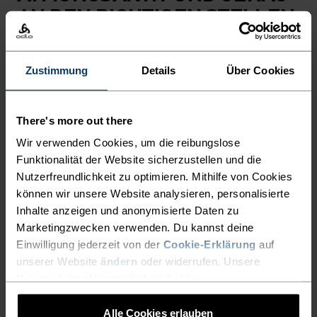
AN DEN RICHTIGEN STELLEN
MIT EINEM MERINOMIX
ISOLIERT.
Zustimmung
Details
Über Cookies
Die isolierte Ascent Hybridjacke mit Wolle wurde
There's more out there
mit grösster Sorgfalt aus Recyclingfasern
Wir verwenden Cookies, um die reibungslose
hergestellt, um dir das optimale Gleichgewicht
Funktionalität der Website sicherzustellen und die
zwischen Wärme und Atmungsaktivität zu bieten.
Nutzerfreundlichkeit zu optimieren. Mithilfe von Cookies
Der Mix aus Merinowolle und recyceltem
können wir unsere Website analysieren, personalisierte
Polyester vorne am Oberkörper, an den
Inhalte anzeigen und anonymisierte Daten zu
Oberarmen und innen an der Kapuze spendet
Marketingzwecken verwenden. Du kannst deine
genau dort Wärme, wo du sie brauchst. Unten an
Einwilligung jederzeit von der
Cookie-Erklärung
auf
den Ärmeln, seitlich und hinten leitet das
unserer Website
ändern
oder widerrufen. Unsere
Datenschutzerklärung findest du
hier
.
Merinomischgewebe mit Gitterstruktur Schweiss
effizient ab. Ein weiteres Plus: In den drei
Alle Cookies erlauben