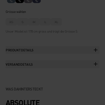
%
%
%
%
Grösse wählen
XS
S
M
L
XL
Unser Model ist 178 cm gross und trägt die Grösse S.
PRODUKTDETAILS
VERSANDDETAILS
WAS DAHINTERSTECKT
ABSOLUTE