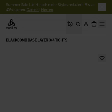
Summer Sale | Jetzt noch mehr Styles reduziert. Bis zu
40% sparen.
Damen
|
Herren
Wonach suchst du?
Odlo
BLACKCOMB BASE LAYER 3/4 TIGHTS