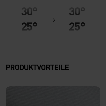
30°
30°
25°
25°
20°
20°
15°
15°
PRODUKTVORTEILE
10°
10°
5°
5°
0°
0°