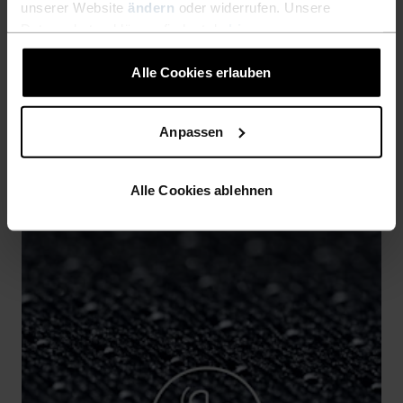
unserer Website
ändern
oder widerrufen. Unsere
Datenschutzerklärung findest du
hier
.
IST ELASTISCH
Alle Cookies erlauben
Elastisch. Ergonomisch. Entwickelt, um sich mit deinem
Körper zu bewegen, nicht dagegen.
Anpassen
Alle Cookies ablehnen