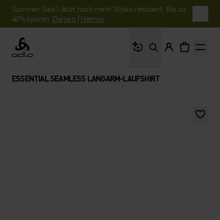
Summer Sale | Jetzt noch mehr Styles reduziert. Bis zu
40% sparen.
Damen
|
Herren
Wonach suchst du?
Odlo
ESSENTIAL SEAMLESS LANGARM-LAUFSHIRT