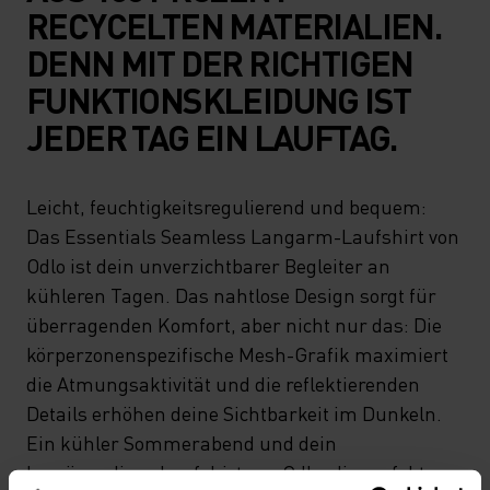
RECYCELTEN MATERIALIEN.
DENN MIT DER RICHTIGEN
FUNKTIONSKLEIDUNG IST
JEDER TAG EIN LAUFTAG.
Leicht, feuchtigkeitsregulierend und bequem:
Das Essentials Seamless Langarm-Laufshirt von
Odlo ist dein unverzichtbarer Begleiter an
kühleren Tagen. Das nahtlose Design sorgt für
überragenden Komfort, aber nicht nur das: Die
körperzonenspezifische Mesh-Grafik maximiert
die Atmungsaktivität und die reflektierenden
Details erhöhen deine Sichtbarkeit im Dunkeln.
Ein kühler Sommerabend und dein
langärmeliges Laufshirt von Odlo: die perfekte