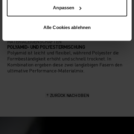
AKTIVITÄTSART
Anpassen
ALLES HOCHINTENSIVE AKTIVITÄTEN
Training - Running
Alle Cookies ablehnen
MATERIALEIGENSCHAFTEN
POLYAMID- UND POLYESTERMISCHUNG
Polyamid ist leicht und flexibel, während Polyester die
Formbeständigkeit erhöht und schnell trocknet. In
Kombination ergeben diese zwei langlebigen Fasern den
ultimative Performance-Materialmix.
ZURÜCK NACH OBEN