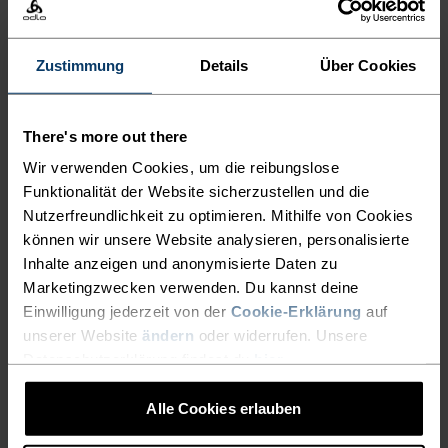
Combo.
Zustimmung
Details
Über Cookies
LEICHTER SCHNELLER
There's more out there
LAUFEN
Wir verwenden Cookies, um die reibungslose
Funktionalität der Website sicherzustellen und die
Schnell trocken, unglaublich leicht: Performance-
Nutzerfreundlichkeit zu optimieren. Mithilfe von Cookies
können wir unsere Website analysieren, personalisierte
Laufbekleidung, die alle anderen hinter sich lässt.
Inhalte anzeigen und anonymisierte Daten zu
Marketingzwecken verwenden. Du kannst deine
Einwilligung jederzeit von der
Cookie-Erklärung
auf
AKTIVITÄTSNIVEAU
unserer Website
ändern
oder widerrufen. Unsere
Datenschutzerklärung findest du
hier
.
NIEDRIG
MODERAT
HOCH
Alle Cookies erlauben