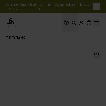
Summer Sale | Jetzt noch mehr Styles reduziert. Bis zu
40% sparen.
Damen
|
Herren
Wonach suchst du?
Odlo
F-DRY TANK