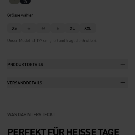
%
Grösse wählen
XS
S
M
L
XL
XXL
Unser Model ist 177 cm groß und trägt die Größe S.
PRODUKTDETAILS
VERSANDDETAILS
WAS DAHINTERSTECKT
PERFEKT FÜR HEISSE TAGE O