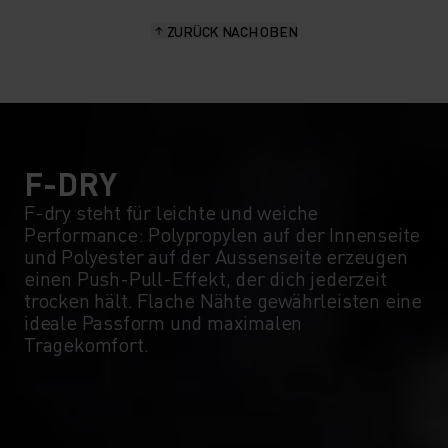
ZURÜCK NACH OBEN
10°
10°
5°
5°
0°
0°
F-DRY
F-dry steht für leichte und weiche
Performance: Polypropylen auf der Innenseite
-5°
-5°
und Polyester auf der Aussenseite erzeugen
einen Push-Pull-Effekt, der dich jederzeit
trocken hält. Flache Nähte gewährleisten eine
-10°
-10°
ideale Passform und maximalen
Tragekomfort.
-15°
-15°
-20°
-20°