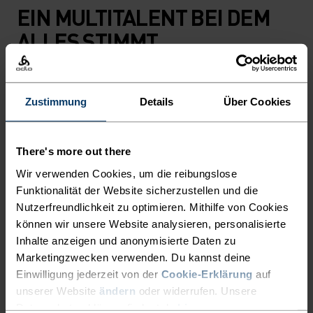
EIN MULTITALENT BEI DEM
ALLES STIMMT
Vielseitiger Komfort für jeden Schritt auf deiner
Wanderung.
Zustimmung
Details
Über Cookies
There's more out there
AKTIVITÄTSNIVEAU
Wir verwenden Cookies, um die reibungslose
Funktionalität der Website sicherzustellen und die
NIEDRIG
MODERAT
HOCH
Nutzerfreundlichkeit zu optimieren. Mithilfe von Cookies
können wir unsere Website analysieren, personalisierte
Inhalte anzeigen und anonymisierte Daten zu
Marketingzwecken verwenden. Du kannst deine
AKTIVITÄTSART
ALLES MODERATE AKTIVITÄTEN
Einwilligung jederzeit von der
Cookie-Erklärung
auf
Wandern - Training - Casual Comfort
unserer Website
ändern
oder widerrufen. Unsere
Datenschutzerklärung findest du
hier
.