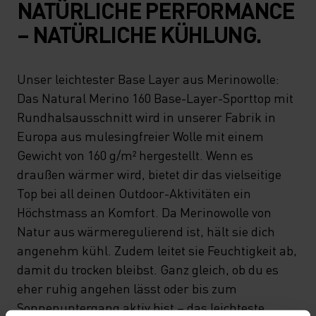
NATÜRLICHE PERFORMANCE
– NATÜRLICHE KÜHLUNG.
Unser leichtester Base Layer aus Merinowolle:
Das Natural Merino 160 Base-Layer-Sporttop mit
Rundhalsausschnitt wird in unserer Fabrik in
Europa aus mulesingfreier Wolle mit einem
Gewicht von 160 g/m² hergestellt. Wenn es
draußen wärmer wird, bietet dir das vielseitige
Top bei all deinen Outdoor-Aktivitäten ein
Höchstmass an Komfort. Da Merinowolle von
Natur aus wärmeregulierend ist, hält sie dich
angenehm kühl. Zudem leitet sie Feuchtigkeit ab,
damit du trocken bleibst. Ganz gleich, ob du es
eher ruhig angehen lässt oder bis zum
Sonnenuntergang aktiv bist – das leichteste