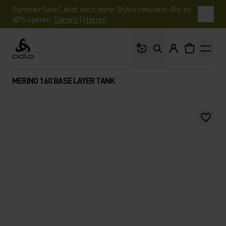
Summer Sale | Jetzt noch mehr Styles reduziert. Bis zu
40% sparen.
Damen
|
Herren
Wonach suchst du?
Odlo
MERINO 160 BASE LAYER TANK