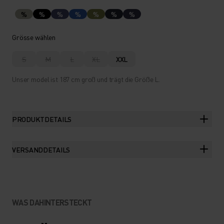
%
%
%
%
%
%
%
Grösse wählen
S
M
L
XL
XXL
Unser model ist 187 cm groß und trägt die Größe L.
PRODUKTDETAILS
VERSANDDETAILS
WAS DAHINTERSTECKT