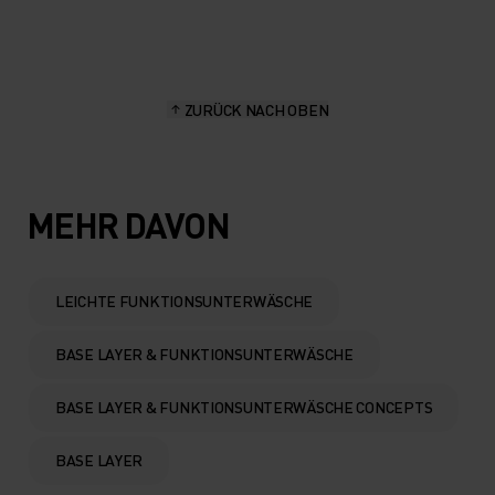
20°
20°
15°
15°
ZURÜCK NACH OBEN
10°
10°
5°
5°
MEHR DAVON
0°
0°
LEICHTE FUNKTIONSUNTERWÄSCHE
-5°
-5°
BASE LAYER & FUNKTIONSUNTERWÄSCHE
-10°
-10°
BASE LAYER & FUNKTIONSUNTERWÄSCHE CONCEPTS
BASE LAYER