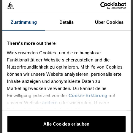
Merinotop aus unserer Kollektion ist immer die
richtige Wahl. Natürlicher Komfort für deine
nächsten Abenteuer im Freien.
Zustimmung
Details
Über Cookies
There's more out there
ULTIMATIVER KOMFORT,
Wir verwenden Cookies, um die reibungslose
GRENZENLOSE
Funktionalität der Website sicherzustellen und die
Nutzerfreundlichkeit zu optimieren. Mithilfe von Cookies
FUNKTIONALITÄT.
können wir unsere Website analysieren, personalisierte
Inhalte anzeigen und anonymisierte Daten zu
Marketingzwecken verwenden. Du kannst deine
Base Layer für unübertroffene Performance –
Einwilligung jederzeit von der
Cookie-Erklärung
auf
denn du bestimmst, wie dein Tag aussieht.
unserer Website
ändern
oder widerrufen. Unsere
Datenschutzerklärung findest du
hier
.
Alle Cookies erlauben
AKTIVITÄTSNIVEAU