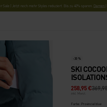
Sale | Jetzt noch mehr Styles reduziert. Bis zu 40% sparen.
Damen
-30 %
SKI COCOO
ISOLATIO
258,95 €
369,9
inkl. Mwst.
Farbe: Provincial blue