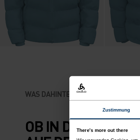
WAS DAHINTERSTECKT
Zustimmung
OB IN DER STADT 
There's more out there
Wir verwenden Cookies, um di