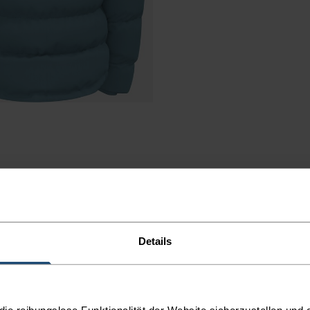
Details
ODER
e reibungslose Funktionalität der Website sicherzustellen und d