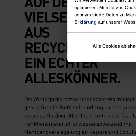
AUF DER PISTE – 
optimieren. Mithilfe von Coo
VIELSEITIGE SKIJ
anonymisierte Daten zu Mark
Erklärung
auf unserer Webs
AUS
RECYCLINGMATERI
Alle Cookies ableh
EIN ECHTER
ALLESKÖNNER.
Die Winterjacke mit synthetischer Wärmeisolie
genug für die Großstadt und zugleich so gut a
sie jedes Outdoor-Abenteuer mitmacht. Das l
Funktionsmaterial ist wasserabweisend mit
Nahtbandversiegelung an Kapuze und Schulte