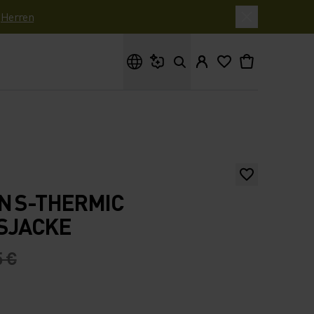
|
Herren
Wonach suchst du?
N S-THERMIC
NSJACKE
5 €