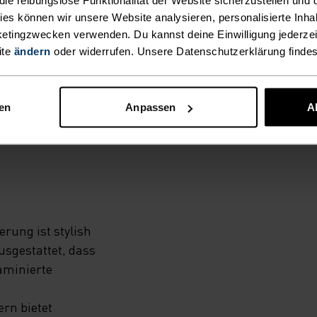
DIESE
kies können wir unsere Website analysieren, personalisierte Inha
ACKE
etingzwecken verwenden. Du kannst deine Einwilligung jederzei
ite
ändern
oder widerrufen. Unsere Datenschutzerklärung finde
AL IST
nen
Anpassen
A
rung ist stylish
usgestattet, dass
aminierte
rn bietet