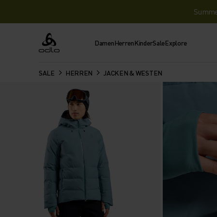
Summer 
Damen
Herren
Kinder
Sale
Explore
Odlo
SALE
HERREN
JACKEN & WESTEN