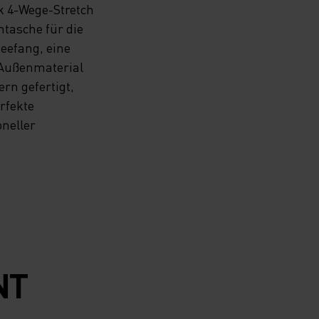
k 4-Wege-Stretch
ntasche für die
neefang, eine
 Außenmaterial
rn gefertigt,
rfekte
neller
NT