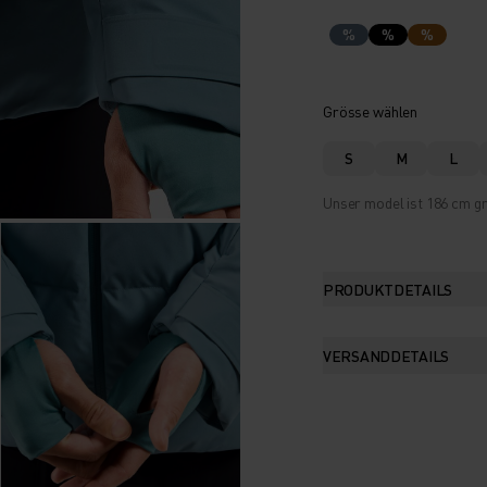
%
%
%
Grösse wählen
S
M
L
Unser model ist 186 cm gr
PRODUKTDETAILS
VERSANDDETAILS