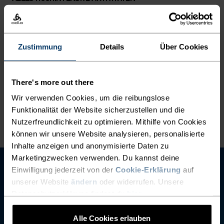
Training - Running
Zustimmung
Details
Über Cookies
MATERIALEIGENSCHAFTEN
POLYAMID
Polyamid, auch Nylon genannt, eignet sich aufgrund
seiner Strapazierfähigkeit, Leichtigkeit und
There's more out there
schnelltrocknenden Eigenschaften hervorragend für
Sportkleidung. Produkte aus Polyamid sind robust und
Wir verwenden Cookies, um die reibungslose
verschleissfest und haben eine glatte Textur.
Funktionalität der Website sicherzustellen und die
Nutzerfreundlichkeit zu optimieren. Mithilfe von Cookies
können wir unsere Website analysieren, personalisierte
Inhalte anzeigen und anonymisierte Daten zu
Marketingzwecken verwenden. Du kannst deine
Einwilligung jederzeit von der
Cookie-Erklärung
auf
unserer Website
ändern
oder widerrufen. Unsere
Datenschutzerklärung findest du
hier
.
Alle Cookies erlauben