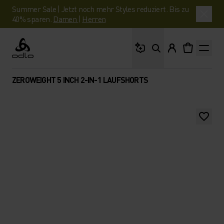
Summer Sale | Jetzt noch mehr Styles reduziert. Bis zu
40% sparen.
Damen
|
Herren
Wonach suchst du?
Odlo
ZEROWEIGHT 5 INCH 2-IN-1 LAUFSHORTS