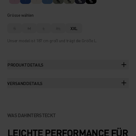
%
%
%
%
Grösse wählen
S
M
L
XL
XXL
Unser model ist 187 cm groß und trägt die Größe L.
PRODUKTDETAILS
VERSANDDETAILS
WAS DAHINTERSTECKT
LEICHTE PERFORMANCE FÜR