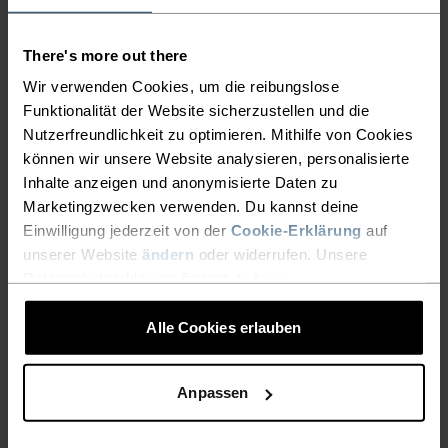
Sportbekleidung und Funktionswäsche, die den
Körper kühl und trocken hält. Extrem
There's more out there
atmungsaktiv und ultraleicht für hohe
Temperaturen und intensives Training.
Wir verwenden Cookies, um die reibungslose
Funktionalität der Website sicherzustellen und die
Wirksamer Feuchtigkeitstransport hält die Haut
Nutzerfreundlichkeit zu optimieren. Mithilfe von Cookies
kühl und trocken.
können wir unsere Website analysieren, personalisierte
Inhalte anzeigen und anonymisierte Daten zu
Marketingzwecken verwenden. Du kannst deine
Einwilligung jederzeit von der
Cookie-Erklärung
auf
MINIMUM
KOMFORTZONE
MAXIMUM
unserer Website
ändern
oder widerrufen. Unsere
Datenschutzerklärung findest du
hier
.
30°
30°
Alle Cookies erlauben
25°
25°
Anpassen