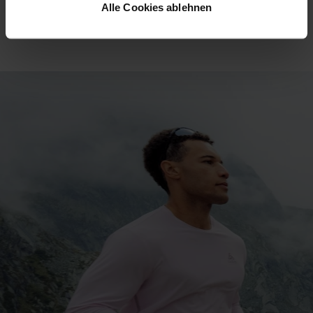
20°
20°
Alle Cookies ablehnen
15°
15°
10°
10°
5°
5°
0°
0°
-5°
-5°
-10°
-10°