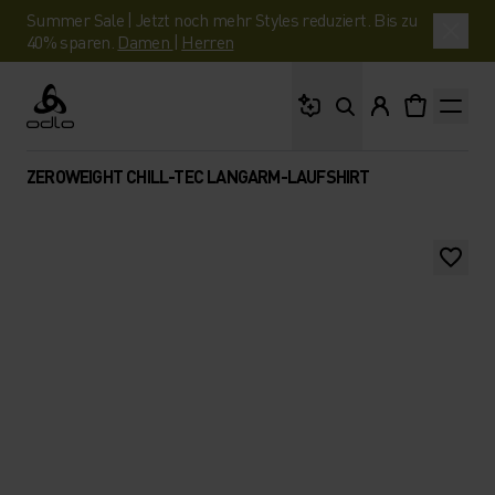
Summer Sale | Jetzt noch mehr Styles reduziert. Bis zu
40% sparen.
Damen
|
Herren
Wonach suchst du?
Odlo
ZEROWEIGHT CHILL-TEC LANGARM-LAUFSHIRT