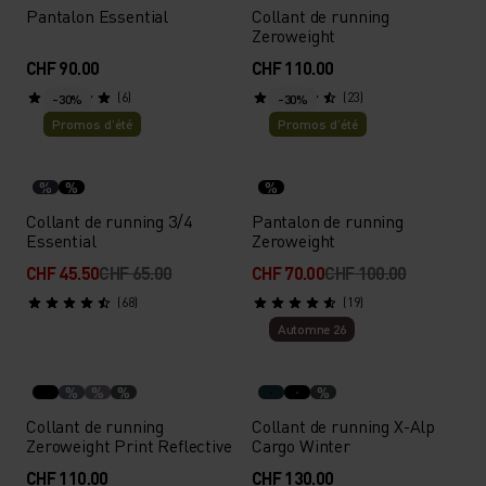
Pantalon Essential
Collant de running
Zeroweight
CHF 90.00
CHF 110.00
(6)
(23)
-30%
-30%
Promos d’été
Promos d’été
%
%
%
Collant de running 3/4
Pantalon de running
Essential
Zeroweight
CHF 45.50
CHF 65.00
CHF 70.00
CHF 100.00
(68)
(19)
Automne 26
%
%
%
%
Collant de running
Collant de running X-Alp
Zeroweight Print Reflective
Cargo Winter
CHF 110.00
CHF 130.00