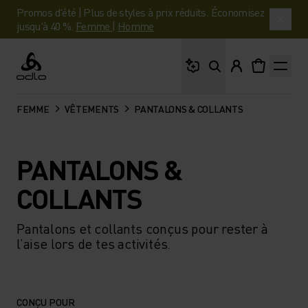
Promos d'été | Plus de styles à prix réduits. Économisez
jusqu'à 40 %.
Femme
|
Homme
Que cherches-tu ?
Odlo
FEMME
VÊTEMENTS
PANTALONS & COLLANTS
PANTALONS &
COLLANTS
Pantalons et collants conçus pour rester à
l’aise lors de tes activités.
CONÇU POUR