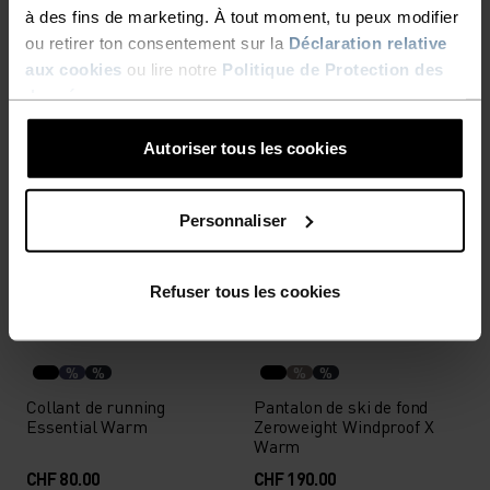
à des fins de marketing. À tout moment, tu peux modifier
CHF 110.00
CHF 100.00
ou retirer ton consentement sur la
Déclaration relative
(1)
(9)
aux cookies
ou lire notre
Politique de Protection des
données
.
%
%
%
%
%
%
Autoriser tous les cookies
Pantalon de ski de fond
Pantalon de ski de fond
Essential Warm
Zeroweight Pro Windproof
Warm
Personnaliser
CHF 110.00
CHF 180.00
(8)
Refuser tous les cookies
%
%
%
%
Collant de running
Pantalon de ski de fond
Essential Warm
Zeroweight Windproof X
Warm
CHF 80.00
CHF 190.00