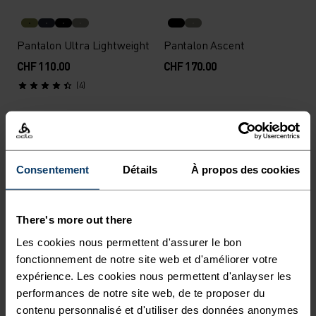
Pantalon Ultra Lightweight
Pantalon Ascent
CHF 110.00
CHF 170.00
(4)
%
%
%
%
%
%
%
%
Pantalon de ski de fond
Consentement
Détails
À propos des cookies
Pantalon X-Alp 3L
Zeroweight Elite Windproof
CHF 420.00
CHF 220.00
(4)
(5)
There's more out there
Automne 26
Les cookies nous permettent d'assurer le bon
fonctionnement de notre site web et d'améliorer votre
expérience. Les cookies nous permettent d'anlayser les
%
%
%
performances de notre site web, de te proposer du
Collant de running
Collant de running
contenu personnalisé et d'utiliser des données anonymes
Zeroweight Print
Essential Thermal