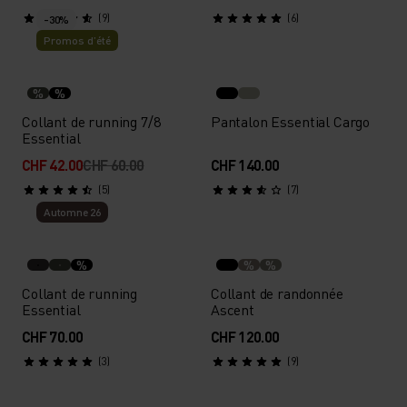
(9)
(6)
-30%
Promos d’été
%
%
Collant de running 7/8
Pantalon Essential Cargo
Essential
CHF 42.00
CHF 60.00
CHF 140.00
(5)
(7)
Automne 26
%
%
%
Collant de running
Collant de randonnée
Essential
Ascent
CHF 70.00
CHF 120.00
(3)
(9)