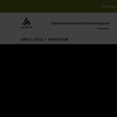
Promos d
Femme
Homme
Enfant
Promos
Explore
Odlo
ABOUT-ODLO
NEWSROOM