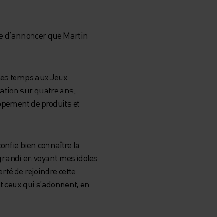
vie d’annoncer que Martin
 les temps aux Jeux
ation sur quatre ans,
ppement de produits et
confie bien connaître la
i grandi en voyant mes idoles
rté de rejoindre cette
et ceux qui s’adonnent, en