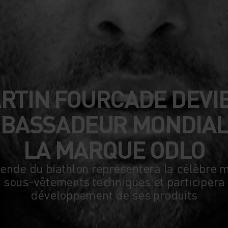
RTIN FOURCADE DEVI
BASSADEUR MONDIAL
LA MARQUE ODLO
gende du biathlon représentera la célèbre 
 sous-vêtements techniques et participera
développement de ses produits