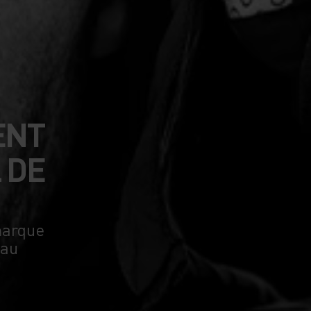
ENT
 DE
marque
 au