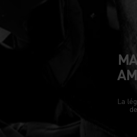
MA
AM
La lé
de