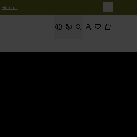
|
Homme
Que cherches-tu ?