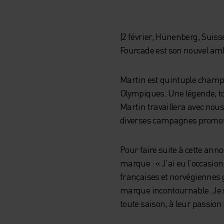
(2 février, Hünenberg, Suis
Fourcade est son nouvel a
Martin est quintuple champi
Olympiques. Une légende, to
Martin travaillera avec nou
diverses campagnes promot
Pour faire suite à cette annon
marque : « J’ai eu l’occasion
françaises et norvégiennes g
marque incontournable. Je su
toute saison, à leur passion 