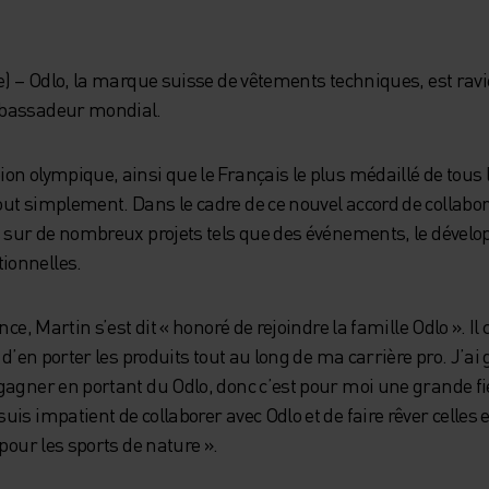
se) – Odlo, la marque suisse de vêtements techniques, est ra
mbassadeur mondial.
on olympique, ainsi que le Français le plus médaillé de tous
ut simplement. Dans le cadre de ce nouvel accord de collabor
s sur de nombreux projets tels que des événements, le dévelo
ionnelles.
ce, Martin s’est dit « honoré de rejoindre la famille Odlo ». Il 
 d’en porter les produits tout au long de ma carrière pro. J’a
agner en portant du Odlo, donc c’est pour moi une grande fie
is impatient de collaborer avec Odlo et de faire rêver celles 
pour les sports de nature ».