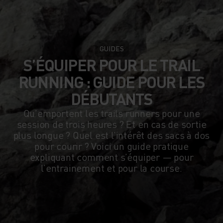
GUIDES
S’ÉQUIPER POUR LE TRAIL
RUNNING : GUIDE POUR LES
DÉBUTANTS
Qu’emportent les trails runners pour une
session de trois heures ? Et en cas de sortie
plus longue ? Quel est l’intérêt des sacs à dos
pour courir ? Voici un guide pratique
expliquant comment s’équiper — pour
l’entrainement et pour la course.