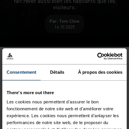
fait rêver aussi bien les habitants que les
visiteurs.
Par: Tom Clive
16.10.2025
En collaboration avec
Engadin Tourism
et le
Consentement
Détails
À propos des cookies
photographe Filip Zuan, nous avons créé une
collection limitée « a.m.OR » : un T-shirt premium en
laine mérinos orné d’un motif automnal
There's more out there
emblématique de Filip, et des chaussettes qui
Les cookies nous permettent d'assurer le bon
reprennent ce même esprit de façon plus discrète.
fonctionnement de notre site web et d'améliorer votre
Ces deux pièces sont pensées pour t’apporter un peu
expérience. Les cookies nous permettent d'anlayser les
performances de notre site web, de te proposer du
de la magie de l’Engadine au quotidien, sur les