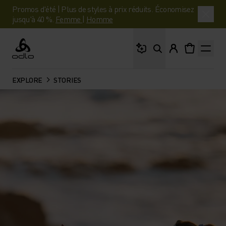
Promos d'été | Plus de styles à prix réduits. Économisez
jusqu'à 40 %.
Femme
|
Homme
Que cherches-tu ?
Odlo
EXPLORE
STORIES