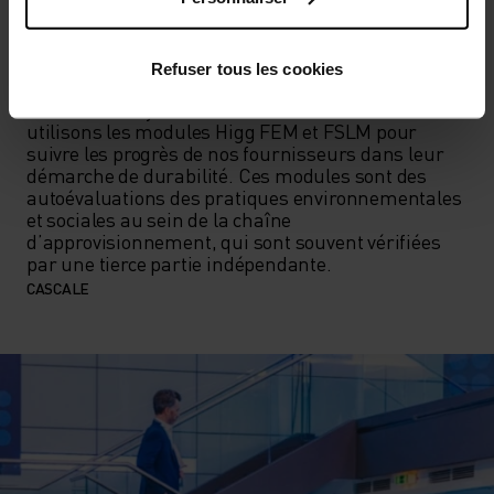
peut également être vérifiée par une tierce partie 
indépendante.

Refuser tous les cookies
Higg FEM – Facility Environmental Module & Higg 
FSLM – Facility Social and Labour Module: Nous 
utilisons les modules Higg FEM et FSLM pour 
suivre les progrès de nos fournisseurs dans leur 
démarche de durabilité. Ces modules sont des 
autoévaluations des pratiques environnementales 
et sociales au sein de la chaîne 
d’approvisionnement, qui sont souvent vérifiées 
par une tierce partie indépendante.
CASCALE