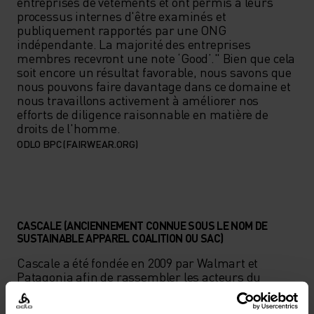
entreprises de vêtements et ont permis à leurs 
processus internes d'être examinés et 
publiquement rapportés par une ONG 
indépendante. La majorité des entreprises 
membres recevront une note ‘Good’." Bien que cela 
soit encore un résultat favorable, nous savons que 
nous pouvons faire davantage dans ce domaine et 
nous travaillons activement à améliorer nos 
efforts de diligence raisonnable en matière de 
droits de l'homme.
ODLO BPC (FAIRWEAR.ORG)
CASCALE (ANCIENNEMENT CONNUE SOUS LE NOM DE
SUSTAINABLE APPAREL COALITION OU SAC)
Cascale a été fondée en 2009 par Walmart et 
Patagonia afin de rassembler les acteurs du 
secteur de l’habillement et de développer une 
approche commune pour mesurer la durabilité. Il 