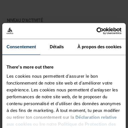
NIVEAU D'ACTIVITÉ
BAS
MODÉRÉ
ÉLEVÉ
Consentement
Détails
À propos des cookies
TYPE D’ACTIVITÉ
ACTIVITÉS À INTENSITÉ MODÉRÉE
There's more out there
Randonnée - Casual Comfort
Les cookies nous permettent d'assurer le bon
fonctionnement de notre site web et d'améliorer votre
expérience. Les cookies nous permettent d'anlayser les
CARACTÉRISTIQUES DU TISSU
performances de notre site web, de te proposer du
SYNTHÉTIQUE
MERINO
contenu personnalisé et d'utiliser des données anonymes
Synthétique - sensation seconde peau - extensible,
exceptionnellement léger, excellent transfert d'humidité,
à des fins de marketing. À tout moment, tu peux modifier
aide à réguler la température Synthétique - sensation
ou retirer ton consentement sur la
Déclaration relative
seconde peau - extensible, exceptionnellement léger,
aux cookies
ou lire notre
Politique de Protection des
excellent transfert d'humidité, aide à réguler la