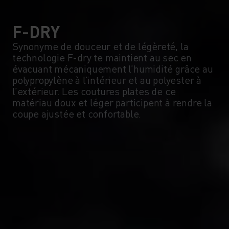
5°
5°
0°
0°
F-DRY
Synonyme de douceur et de légèreté, la
technologie F-dry te maintient au sec en
-5°
-5°
évacuant mécaniquement l’humidité grâce au
polypropylène à l’intérieur et au polyester à
l’extérieur. Les coutures plates de ce
-10°
-10°
matériau doux et léger participent à rendre la
coupe ajustée et confortable.
-15°
-15°
-20°
-20°
-25°
-25°