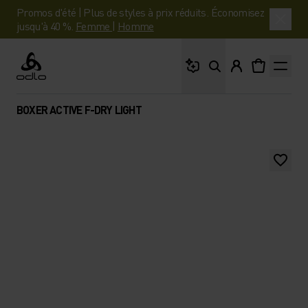
Promos d'été | Plus de styles à prix réduits. Économisez
jusqu'à 40 %.
Femme
|
Homme
Que cherches-tu ?
Odlo
BOXER ACTIVE F-DRY LIGHT