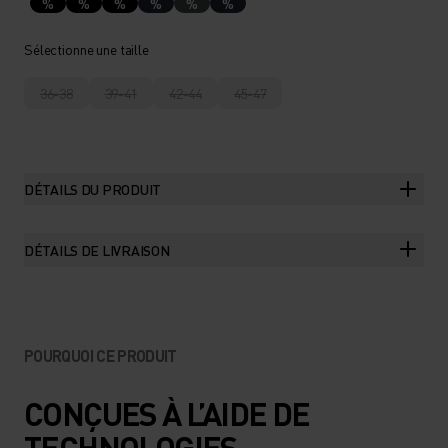
%
%
%
%
%
%
Sélectionne une taille
36-38
39-41
42-44
45-47
DÉTAILS DU PRODUIT
DÉTAILS DE LIVRAISON
POURQUOI CE PRODUIT
CONÇUES À L’AIDE DE
TECHNOLOGIES