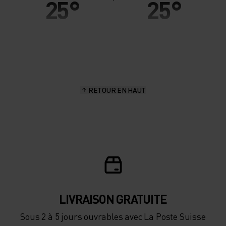
25°
25°
20°
20°
15°
15°
RETOUR EN HAUT
10°
10°
5°
5°
0°
0°
-5°
-5°
LIVRAISON GRATUITE
Sous 2 à 5 jours ouvrables avec La Poste Suisse