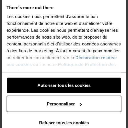
COMBAT LES ODEURS
performant cette saison, en vous équipant bien
There's more out there
dès la base, avec les chaussettes montantes pour
DÉPLAISANTES ET ASSURE
Les cookies nous permettent d'assurer le bon
homme et femme Active Warm Essentials d’Odlo.
fonctionnement de notre site web et d'améliorer votre
UN CONFORT THERMIQUE
expérience. Les cookies nous permettent d'anlayser les
OPTIMAL LORSQUE VOUS
performances de notre site web, de te proposer du
VOUS DONNEZ À FOND SUR
contenu personnalisé et d'utiliser des données anonymes
LES DÉTAILS QUI FONT LA
à des fins de marketing. À tout moment, tu peux modifier
DES SKIS. BÉNÉFICIEZ DE
ou retirer ton consentement sur la
Déclaration relative
DIFFÉRENCE
PLUS DE CHALEUR ET DE
aux cookies
ou lire notre
Politique de Protection des
données
.
CONFORT POUR ÊTRE PLUS
Des accessoires pensés pour profiter au maximum
PERFORMANT CETTE SAISON,
Autoriser tous les cookies
de chaque aventure.
EN VOUS ÉQUIPANT BIEN DÈS
LA BASE, AVEC LES
Personnaliser
CHAUSSETTES MONTANTES
NIVEAU D'ACTIVITÉ
POUR HOMME ET FEMME
Refuser tous les cookies