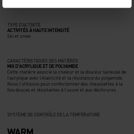
BAS
MODÉRÉ
ÉLEVÉ
ACTIVE WARM ESSENTIALS
D’ODLO.
TYPE D’ACTIVITÉ
ACTIVITÉS À HAUTE INTENSITÉ
Ski et snow
CARACTÉRISTIQUES DES MATIÈRES
MIX D'ACRYLIQUE ET DE POLYAMIDE
Cette matière associe la chaleur et la douceur laineuse de
l’acrylique avec l’élasticité et la résistance du polyamide.
Nous l’utilisons pour confectionner des chaussettes à la
fois douces et résistantes à l’usure et aux déchirures.
SYSTÈME DE CONTRÔLE DE LA TEMPÉRATURE
WARM