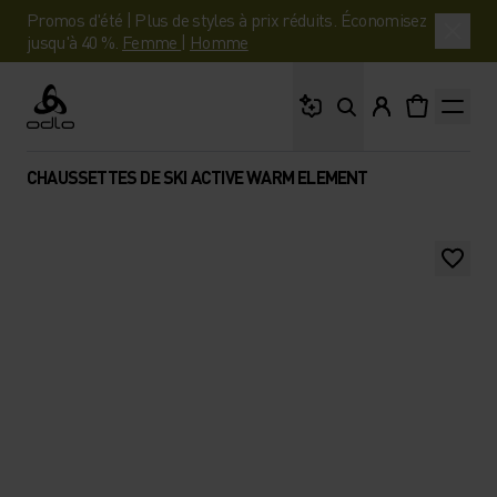
Promos d'été | Plus de styles à prix réduits. Économisez
jusqu'à 40 %.
Femme
|
Homme
Que cherches-tu ?
Odlo
CHAUSSETTES DE SKI ACTIVE WARM ELEMENT