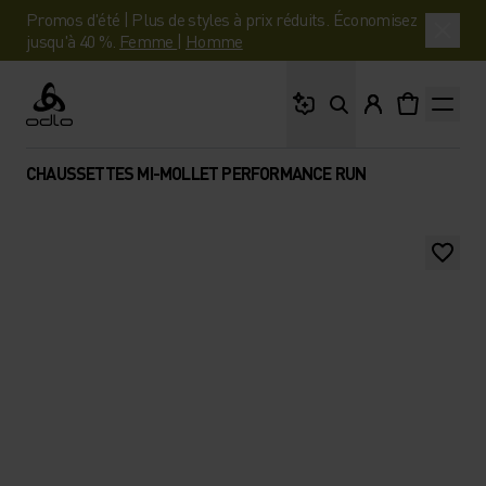
Promos d'été | Plus de styles à prix réduits. Économisez
jusqu'à 40 %.
Femme
|
Homme
Que cherches-tu ?
Odlo
CHAUSSETTES MI-MOLLET PERFORMANCE RUN