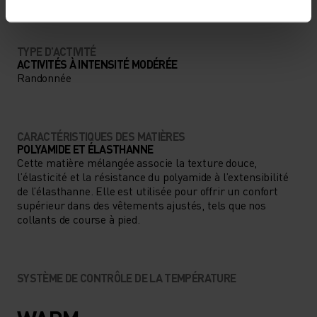
TYPE D’ACTIVITÉ
ACTIVITÉS À INTENSITÉ MODÉRÉE
Randonnée
CARACTÉRISTIQUES DES MATIÈRES
POLYAMIDE ET ÉLASTHANNE
Cette matière mélangée associe la texture douce,
l’élasticité et la résistance du polyamide à l’extensibilité
de l’élasthanne. Elle est utilisée pour offrir un confort
supérieur dans des vêtements ajustés, tels que nos
collants de course à pied.
SYSTÈME DE CONTRÔLE DE LA TEMPÉRATURE