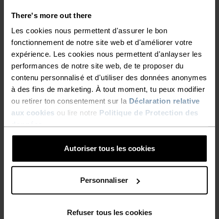
déperlant afin de résister à l’humidité. L’essentiel
There's more out there
pour continuer à avancer sur les sentiers
Les cookies nous permettent d'assurer le bon
humides et glacés. Pensé pour le mouvement.
fonctionnement de notre site web et d'améliorer votre
Prêt à tout.
expérience. Les cookies nous permettent d'anlayser les
performances de notre site web, de te proposer du
contenu personnalisé et d'utiliser des données anonymes
à des fins de marketing. À tout moment, tu peux modifier
EN PARFAITE HARMONIE
ou retirer ton consentement sur la
Déclaration relative
aux cookies
ou lire notre
Politique de Protection des
données
.
Des vêtements confortables et polyvalents qui
t'accompagneront sur tous les sentiers.
Autoriser tous les cookies
Personnaliser
NIVEAU D'ACTIVITÉ
Refuser tous les cookies
BAS
MODÉRÉ
ÉLEVÉ