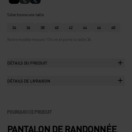
%
%
Sélectionne une taille
34
36
38
40
42
44
46
48
Notre modèle mesure 176 cm et porte la taille 36.
DÉTAILS DU PRODUIT
DÉTAILS DE LIVRAISON
POURQUOI CE PRODUIT
PANTALON DE RANDONNÉE