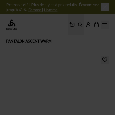
Promos d'été | Plus de styles à prix réduits. Économisez
jusqu'à 40 %.
Femme
|
Homme
Que cherches-tu ?
Odlo
PANTALON ASCENT WARM