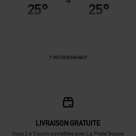
25°
25°
20°
20°
15°
15°
RETOUR EN HAUT
10°
10°
5°
5°
0°
0°
-5°
-5°
LIVRAISON GRATUITE
Sous 2 à 5 jours ouvrables avec La Poste Suisse