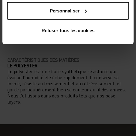
Personnaliser
TYPE D’ACTIVITÉ
ACTIVITÉS À HAUTE INTENSITÉ
Refuser tous les cookies
Ski de fond
CARACTÉRISTIQUES DES MATIÈRES
LE POLYESTER
Le polyester est une fibre synthétique résistante qui
évacue l’humidité et sèche rapidement. Il conserve sa
forme, résiste au froissement et au rétrécissement, et
garde particulièrement bien sa couleur au fil des années.
Nous l’utilisons dans des produits tels que nos base
layers.