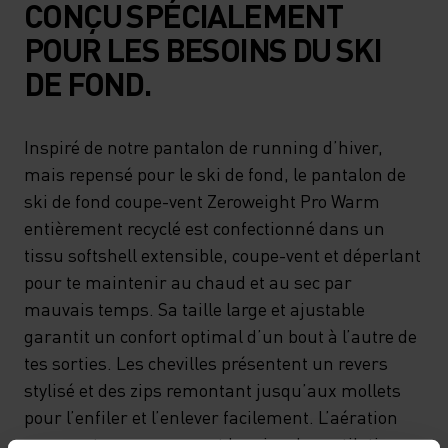
CONÇU SPÉCIALEMENT
POUR LES BESOINS DU SKI
DE FOND.
Inspiré de notre pantalon de running d’hiver,
mais repensé pour le ski de fond, le pantalon de
ski de fond coupe-vent Zeroweight Pro Warm
entièrement recyclé est confectionné dans un
tissu softshell extensible, coupe-vent et déperlant
pour te maintenir au chaud et au sec par
mauvais temps. Sa taille large et ajustable
garantit un confort optimal d’un bout à l’autre de
tes sorties. Les chevilles présentent un revers
stylisé et des zips remontant jusqu’aux mollets
pour l’enfiler et l’enlever facilement. L’aération
recouverte aux genoux et les zips de ventilation