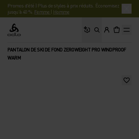
Promos d'été | Plus de styles à prix réduits. Économisez
jusqu'à 40 %.
Femme
|
Homme
Que cherches-tu ?
Odlo
PANTALON DE SKI DE FOND ZEROWEIGHT PRO WINDPROOF
WARM