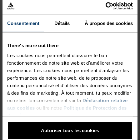
sur les côtés laissent s’échapper la transpiration,
tandis que plusieurs poches te permettent de
ranger ton téléphone, tes clés et tes gels. Il n’y a
Consentement
Détails
À propos des cookies
plus qu’à skier.
There's more out there
Les cookies nous permettent d'assurer le bon
fonctionnement de notre site web et d'améliorer votre
LE SKI DE FOND RÉINVENTÉ
expérience. Les cookies nous permettent d'anlayser les
performances de notre site web, de te proposer du
Le ski nordique autrement. Des vêtements
contenu personnalisé et d'utiliser des données anonymes
à des fins de marketing. À tout moment, tu peux modifier
techniques et fonctionnels, le style en plus.
ou retirer ton consentement sur la
Déclaration relative
aux cookies
ou lire notre
Politique de Protection des
données
.
NIVEAU D'ACTIVITÉ
Autoriser tous les cookies
BAS
MODÉRÉ
ÉLEVÉ