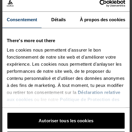
Consentement
Détails
À propos des cookies
TYPE D’ACTIVITÉ
ACTIVITÉS À HAUTE INTENSITÉ
Ski de fond
There's more out there
Les cookies nous permettent d'assurer le bon
fonctionnement de notre site web et d'améliorer votre
CARACTÉRISTIQUES DES MATIÈRES
LE POLYESTER
expérience. Les cookies nous permettent d'anlayser les
Le polyester est une fibre synthétique résistante qui
performances de notre site web, de te proposer du
évacue l’humidité et sèche rapidement. Il conserve sa
contenu personnalisé et d'utiliser des données anonymes
forme, résiste au froissement et au rétrécissement, et
à des fins de marketing. À tout moment, tu peux modifier
garde particulièrement bien sa couleur au fil des années.
Nous l’utilisons dans des produits tels que nos base
ou retirer ton consentement sur la
Déclaration relative
layers.
aux cookies
ou lire notre
Politique de Protection des
données
.
Autoriser tous les cookies
RETOUR EN HAUT