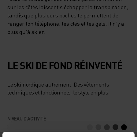
sur les côtés laissent s’échapper la transpiration,
tandis que plusieurs poches te permettent de
ranger ton téléphone, tes clés et tes gels. Il n’y a
plus qu’à skier.
LE SKI DE FOND RÉINVENTÉ
Le ski nordique autrement. Des vêtements
techniques et fonctionnels, le style en plus.
NIVEAU D'ACTIVITÉ
BAS
MODÉRÉ
ÉLEVÉ