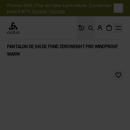
Promos d'été | Plus de styles à prix réduits. Économisez
jusqu'à 40 %.
Femme
|
Homme
Que cherches-tu ?
Odlo
PANTALON DE SKI DE FOND ZEROWEIGHT PRO WINDPROOF
WARM