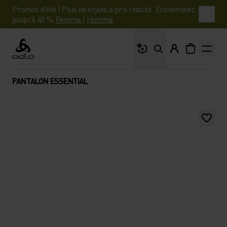
Promos d'été | Plus de styles à prix réduits. Économisez
jusqu'à 40 %.
Femme
|
Homme
Que cherches-tu ?
Odlo
PANTALON ESSENTIAL