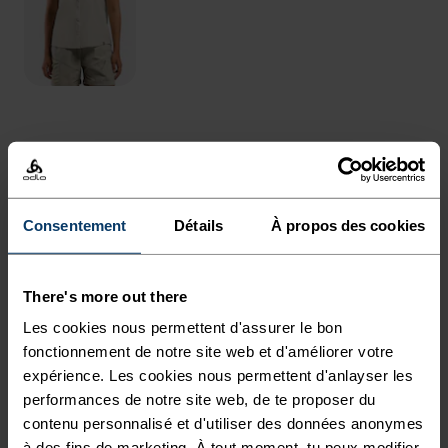
POURQUOI CE PRODUIT
POUR EXPLORER LES
Consentement
Détails
À propos des cookies
SENTIERS PROCHES OU
LOINTAINS.
There's more out there
Les cookies nous permettent d'assurer le bon
Parfait pour dévaler les sentiers ou sillonner les
fonctionnement de notre site web et d'améliorer votre
rues de la ville, le pantalon de randonnée
expérience. Les cookies nous permettent d'anlayser les
Essentials est taillé dans une matière résistante
performances de notre site web, de te proposer du
contenu personnalisé et d'utiliser des données anonymes
à l'eau en partie réalisée en fibres recyclées. À la
à des fins de marketing. À tout moment, tu peux modifier