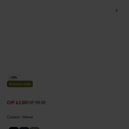
-30%
Promos d’été
CHF 63.00
CHF 90.00
Couleur: Vetiver