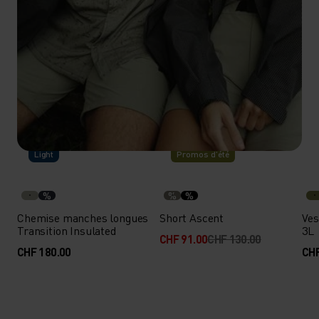
-30%
Light
Promos d’été
%
%
%
Chemise manches longues
Short Ascent
Ves
Transition Insulated
3L
CHF 91.00
CHF 130.00
CHF 180.00
CHF