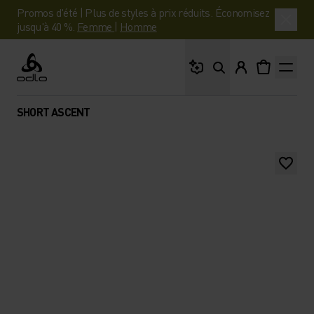
Promos d'été | Plus de styles à prix réduits. Économisez
jusqu'à 40 %.
Femme
|
Homme
Que cherches-tu ?
Odlo
SHORT ASCENT