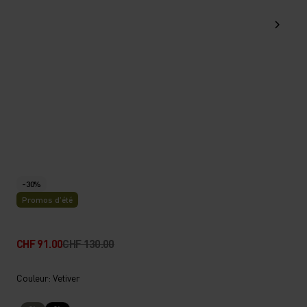
-30%
Promos d’été
CHF 91.00
CHF 130.00
Couleur: Vetiver