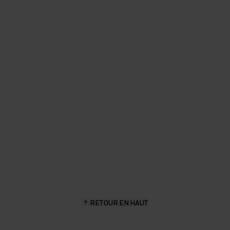
"Le short est coupé à la bonne
longueur, il reste sec et tient
parfaitement bien."
Sascha Brun, passionné de randonnée et d’aventure en plein
air
RETOUR EN HAUT