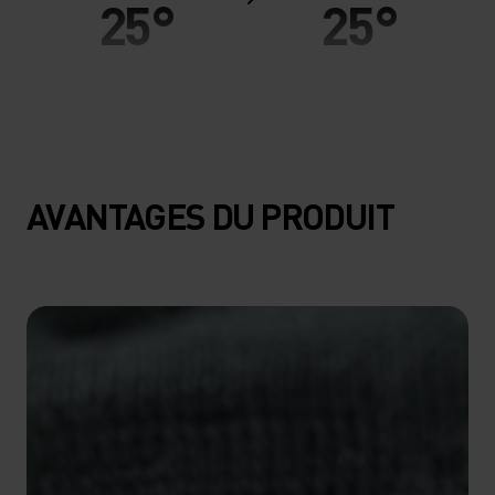
25°
25°
20°
20°
15°
15°
AVANTAGES DU PRODUIT
10°
10°
5°
5°
0°
0°
-5°
-5°