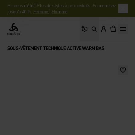
Promos d'été | Plus de styles à prix réduits. Économisez
jusqu'à 40 %.
Femme
|
Homme
Que cherches-tu ?
Odlo
SOUS-VÊTEMENT TECHNIQUE ACTIVE WARM BAS