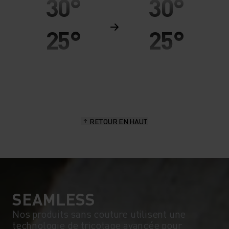
30°
30°
25°
25°
20°
20°
15°
15°
RETOUR EN HAUT
10°
10°
5°
5°
0°
0°
SEAMLESS
Nos produits sans couture utilisent une
technologie de tricotage avancée pour