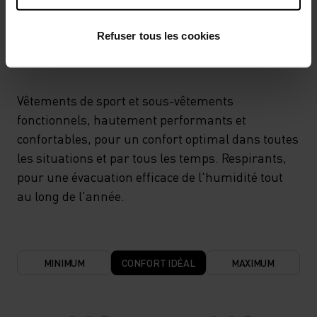
SYSTÈME DE CONTRÔLE DE LA TEMPÉRATURE
Refuser tous les cookies
LIGHT
Vêtements de sport et sous-vêtements
fonctionnels, hautement performants et
confortables, pour un confort optimal dans toutes
les situations et par tous les temps. Respirants,
pour une évacuation efficace de l'humidité tout
au long de l'année.
MINIMUM
CONFORT IDÉAL
MAXIMUM