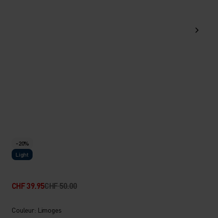
-20%
Light
CHF 39.95
CHF 50.00
Couleur: Limoges