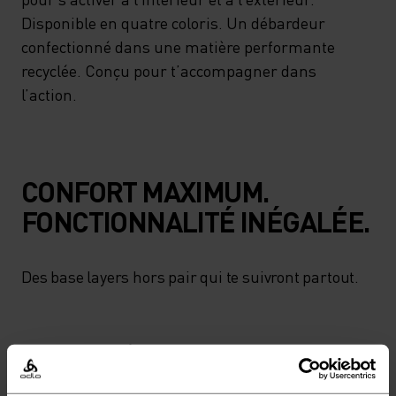
Disponible en quatre coloris. Un débardeur
confectionné dans une matière performante
recyclée. Conçu pour t’accompagner dans
l’action.
CONFORT MAXIMUM.
FONCTIONNALITÉ INÉGALÉE.
Des base layers hors pair qui te suivront partout.
NIVEAU D'ACTIVITÉ