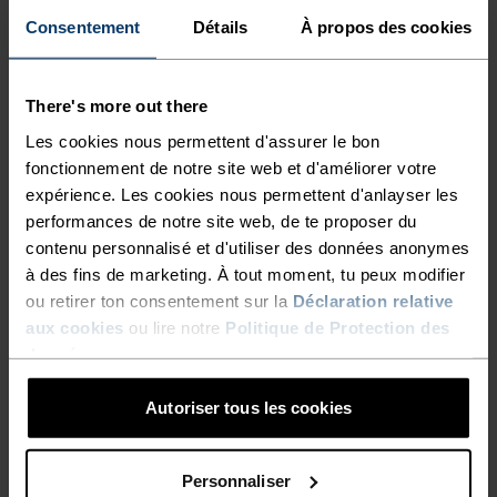
BAS
MODÉRÉ
ÉLEVÉ
Consentement
Détails
À propos des cookies
TYPE D’ACTIVITÉ
There's more out there
ACTIVITÉS À HAUTE INTENSITÉ
Cyclisme - Running
Les cookies nous permettent d'assurer le bon
fonctionnement de notre site web et d'améliorer votre
expérience. Les cookies nous permettent d'anlayser les
performances de notre site web, de te proposer du
CARACTÉRISTIQUES DU TISSU
contenu personnalisé et d'utiliser des données anonymes
SYNTHÉTIQUE
MERINO
Synthétique - sensation seconde peau - extensible,
à des fins de marketing. À tout moment, tu peux modifier
exceptionnellement léger, excellent transfert d'humidité,
ou retirer ton consentement sur la
Déclaration relative
aide à réguler la température Synthétique - sensation
aux cookies
ou lire notre
Politique de Protection des
seconde peau - extensible, exceptionnellement léger,
données
.
excellent transfert d'humidité, aide à réguler la
température corporelle, sèche plus rapidement que les
fibres naturelles et offre une plus grande résistance dans
Autoriser tous les cookies
le temps.
Personnaliser