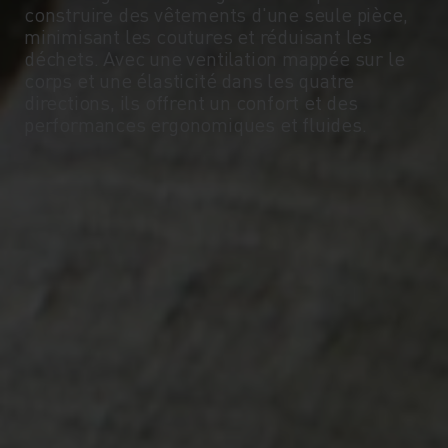
-5°
-5°
construire des vêtements d'une seule pièce,
minimisant les coutures et réduisant les
déchets. Avec une ventilation mappée sur le
-10°
-10°
corps et une élasticité dans les quatre
directions, ils offrent un confort et des
performances ergonomiques et fluides.
-15°
-15°
-20°
-20°
-25°
-25°
-30°
-30°