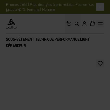
Promos d'été | Plus de styles à prix réduits. Économisez
jusqu'à 40 %.
Femme
|
Homme
Que cherches-tu ?
Odlo
SOUS-VÊTEMENT TECHNIQUE PERFORMANCE LIGHT
DÉBARDEUR