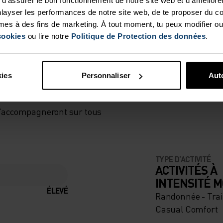
layser les performances de notre site web, de te proposer du c
mes à des fins de marketing. À tout moment, tu peux modifier ou
cookies
ou lire notre
Politique de Protection des données
.
RMONIE
kies
Personnaliser
Auto
 t'accompagneront sur tous
TYPE D’ACTIVITÉ
ACTIVITÉS À
INTENSITÉ 
ÉLEVÉ
Randonnée - Trai
Casual Comfort