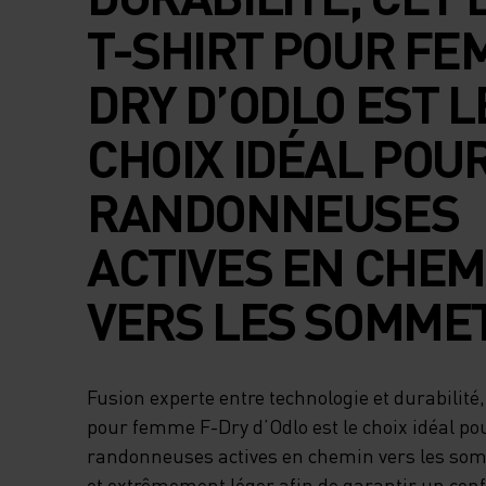
T-SHIRT POUR FE
DRY D’ODLO EST L
CHOIX IDÉAL POU
RANDONNEUSES
ACTIVES EN CHEM
VERS LES SOMMET
Fusion experte entre technologie et durabilité, 
pour femme F-Dry d’Odlo est le choix idéal pou
randonneuses actives en chemin vers les som
et extrêmement léger afin de garantir un conf