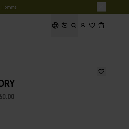
|
Homme
Que cherches-tu ?
-DRY
60.00