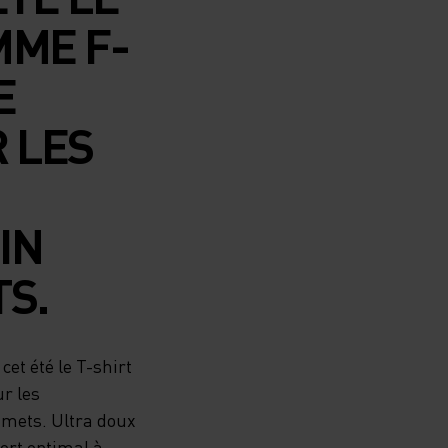
MME F-
E
R LES
IN
S.
cet été le T-shirt
r les
mets. Ultra doux
ort optimal à