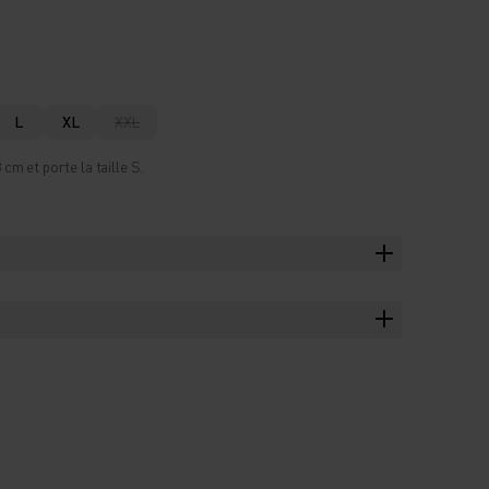
L
XL
XXL
m et porte la taille S.