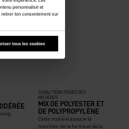
ontenu personnalisé et
 retirer ton consentement sur
riser tous les cookies
CARACTÉRISTIQUES DES
MATIÈRES
MIX DE POLYESTER ET
MODÉRÉE
DE POLYPROPYLÈNE
ning -
Cette matière associe le
maintien de la forme et de la