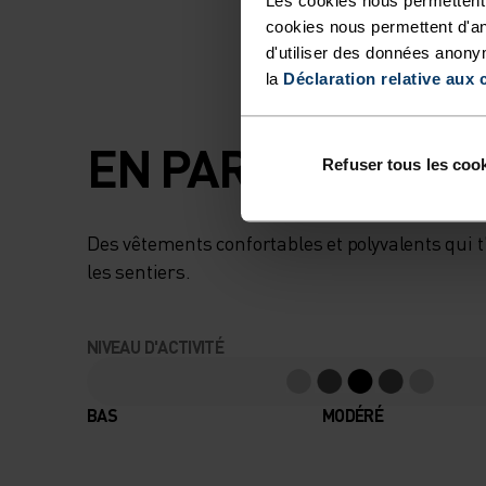
cookies nous permettent d'an
d'utiliser des données anony
la
Déclaration relative aux 
EN PARFAITE HA
Refuser tous les coo
Des vêtements confortables et polyvalents qui
les sentiers.
NIVEAU D'ACTIVITÉ
BAS
MODÉRÉ