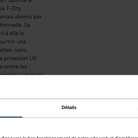
gie F-Dry,
jamais obtenu par
tionnelle. Sa
 à elle le
fournir une
ables, sans
la protection UV
 contre les
z marcher en toute
% de fibres de
 partie des 210
née. Adoptez un
tif sur lequel
Détails
ut en respectant
d'assurer le bon fonctionnement de notre site web et d'améliore