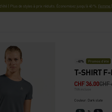
'été | Plus de styles à prix réduits. Économisez jusqu'à 40 %.
Femme
-40%
Promos d’été
T-SHIRT F
CHF 36.00
CHF 
TVA incluse
Couleur: Dark slate
%
%
%